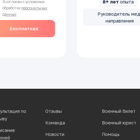
8+ лет
опыта
Я согласен с условиями
обработки
персональных
Руководитель мед
данных
направления
Бесплатная
консультация юриста
ультация по
Отзывы
Военный билет
ыву
Команда
Военный юрист
исание
Новости
Помощь
зней