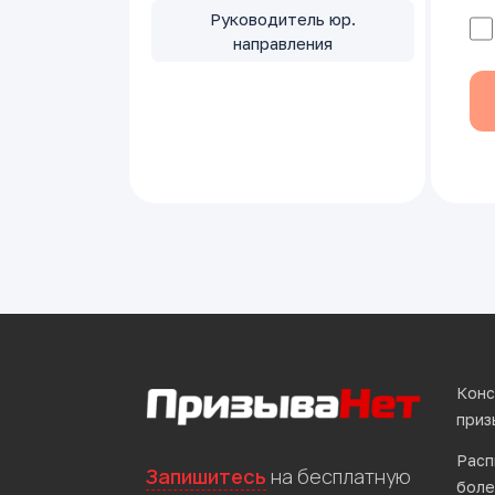
Руководитель юр.
направления
Конс
приз
Расп
Запишитесь
на бесплатную
боле