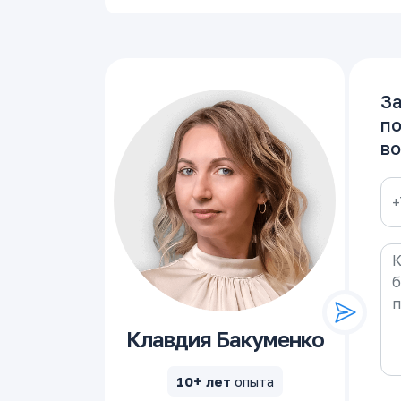
За
по
во
Клавдия Бакуменко
10+ лет
опыта