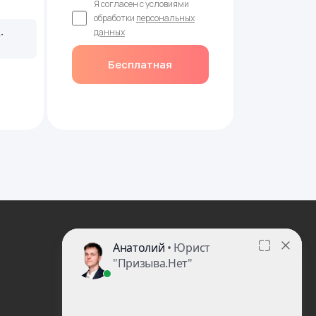
Я согласен с условиями
обработки
персональных
.
данных
Бесплатная
консультация врача
8 (800) 100-14-61
site@prizyvanet.ru
Пишите нам