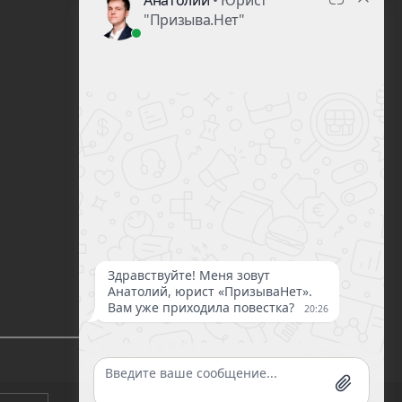
8 (800) 100-14-61
site@prizyvanet.ru
Пишите нам