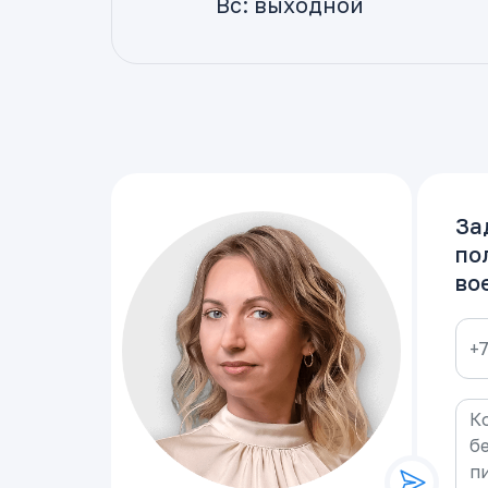
Вс: выходной
За
по
во