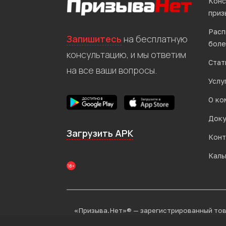
Конс
приз
Расп
Запишитесь
на бесплатную
боле
консультацию, и мы ответим
Стат
на все ваши вопросы.
Услу
О ко
Док
Загрузить APK
Конт
Каль
«Призыва.Нет»® — зарегистрированный тов