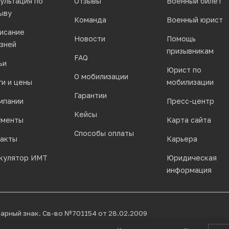
ультация по
Отзывы
Военный билет
ыву
Команда
Военный юрист
исание
Новости
Помощь
зней
призывникам
FAQ
ьи
Юрист по
О мобилизации
ги и цены
мобилизации
Гарантии
мпании
Пресс-центр
Кейсы
ументы
Карта сайта
Способы оплаты
акты
Карьера
кулятор ИМТ
Юридическая
информация
арный знак. Св-во №701154 от 28.02.2009