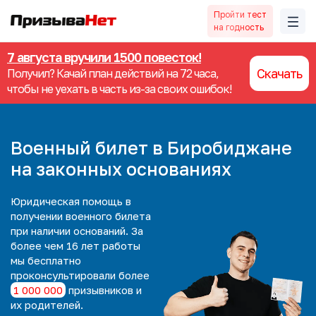
Пройти тест
на годность
7 августа вручили 1500 повесток!
Скачать
Получил? Качай план действий на 72 часа,
чтобы не уехать в часть из-за своих ошибок!
Военный билет в Биробиджане
на законных основаниях
Юридическая помощь в
получении военного билета
при наличии оснований. За
более чем 16 лет работы
мы
бесплатно
проконсультировали более
1 000 000
призывников и
их родителей.