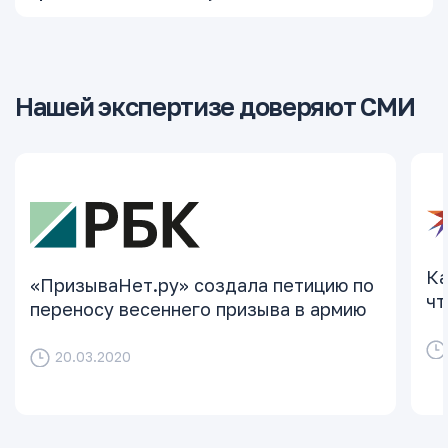
Нашей экспертизе доверяют СМИ
Ка
«ПризываНет.ру» создала петицию по
чт
переносу весеннего призыва в армию
20.03.2020