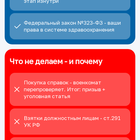
этап изнутри
Федеральный закон №323-ФЗ - ваши
права в системе здравоохранения
Что не делаем - и почему
Покупка справок - военкомат
перепроверяет. Итог: призыв +
уголовная статья
Взятки должностным лицам - ст.291
УК РФ