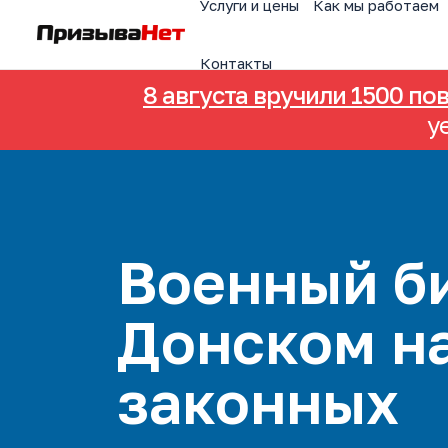
Услуги и цены
Как мы работаем
Контакты
8 августа вручили 1500 по
у
Военный би
Донском н
законных