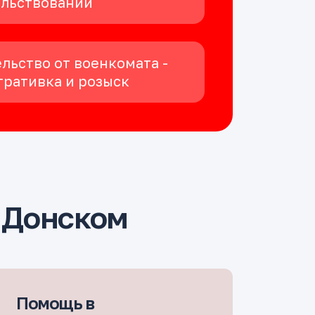
ельствовании
льство от военкомата -
ративка и розыск
 Донском
Помощь в