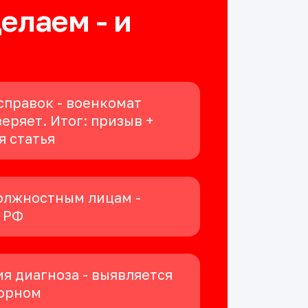
делаем - и
справок - военкомат
еряет. Итог: призыв +
я статья
олжностным лицам -
К РФ
я диагноза - выявляется
орном