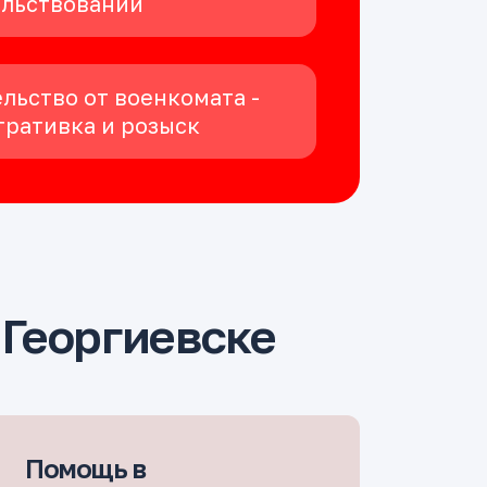
ельствовании
льство от военкомата -
ративка и розыск
Георгиевске
Помощь в