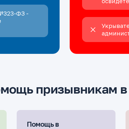
освидет
№323-ФЗ -
е
Укрывате
админист
мощь призывникам в 
Помощь в