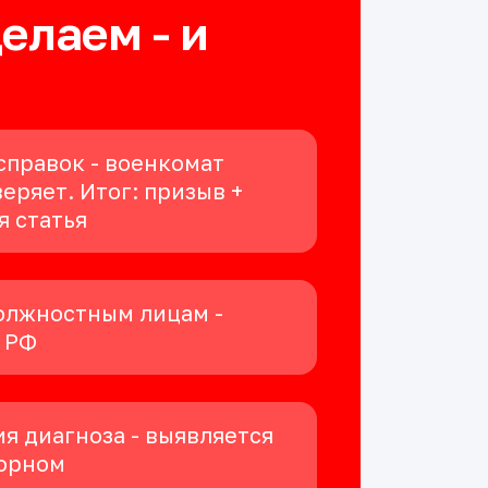
делаем - и
справок - военкомат
еряет. Итог: призыв +
я статья
олжностным лицам -
К РФ
я диагноза - выявляется
орном