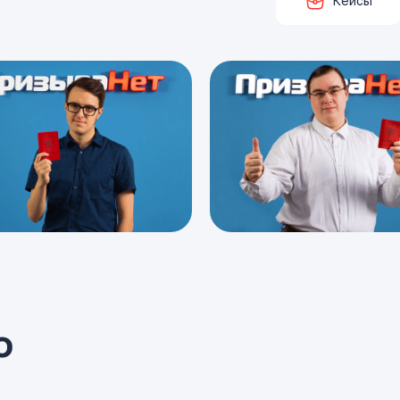
Кейсы
о