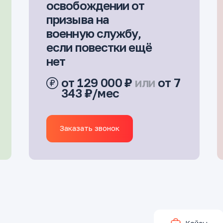
освобождении от
призыва на
военную службу,
если повестки ещё
нет
от 129 000 ₽
или
от 7
343 ₽/мес
Заказать звонок