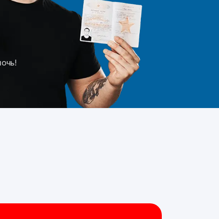
мочь!