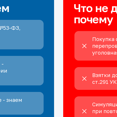
ем
Что не 
почему
№53-ФЗ,
Покупка 
перепров
уголовна
 -
рии
Взятки д
ст.291 У
 - знаем
Симуляци
при повт