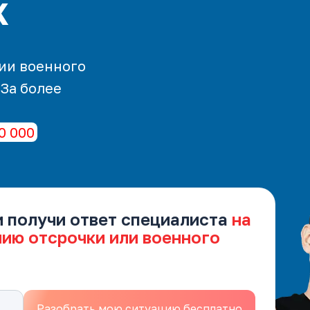
х
ии военного
 За более
0 000
и получи ответ специалиста
на
нию отсрочки или военного