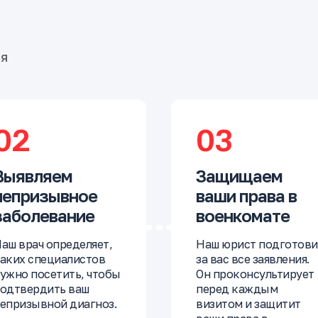
бя
02
03
Выявляем
Защищаем
непризывное
ваши права в
заболевание
военкомате
аш врач определяет,
Наш юрист подготови
аких специалистов
за вас все заявления.
ужно посетить, чтобы
Он проконсультирует
одтвердить ваш
перед каждым
епризывной диагноз.
визитом и защитит