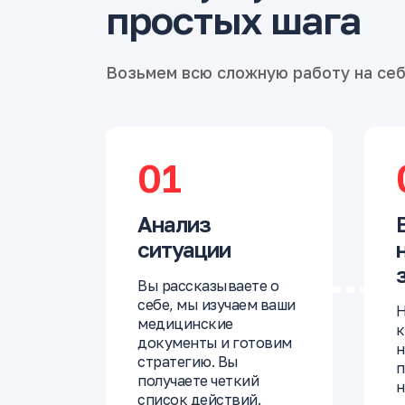
простых шага
Возьмем всю сложную работу на се
01
Анализ
ситуации
Вы рассказываете о
себе, мы изучаем ваши
Н
медицинские
к
документы и готовим
н
стратегию. Вы
п
получаете четкий
н
список действий.