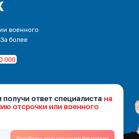
х
ии военного
 За более
0 000
и получи ответ специалиста
на
нию отсрочки или военного