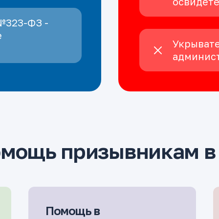
освидет
№323-ФЗ -
е
Укрывате
админист
омощь призывникам в
Помощь в