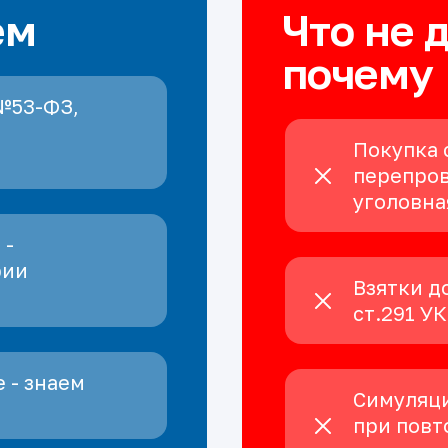
ем
Что не 
почему
№53-ФЗ,
Покупка 
перепров
уголовна
 -
рии
Взятки д
ст.291 У
 - знаем
Симуляци
при повт