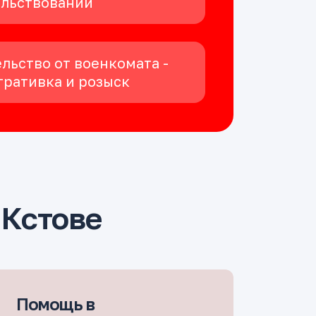
ельствовании
льство от военкомата -
ративка и розыск
 Кстове
Помощь в