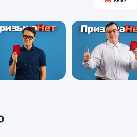
Кейсы
о