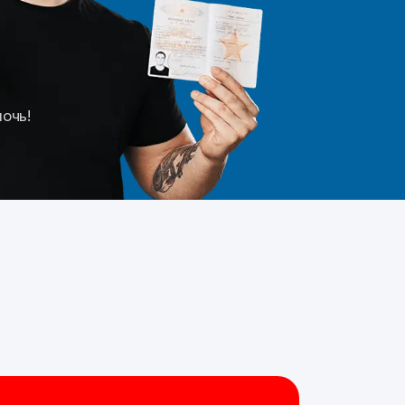
мочь!