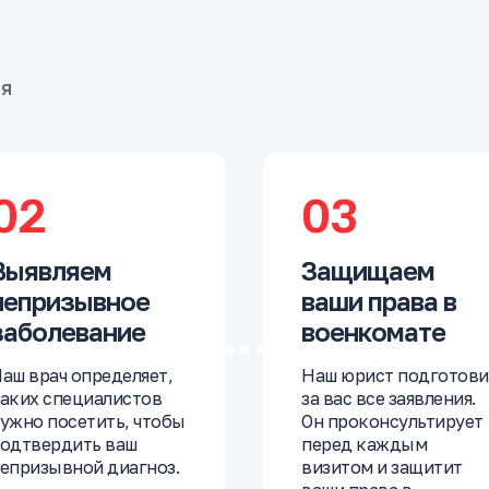
бя
02
03
Выявляем
Защищаем
непризывное
ваши права в
заболевание
военкомате
аш врач определяет,
Наш юрист подготови
аких специалистов
за вас все заявления.
ужно посетить, чтобы
Он проконсультирует
одтвердить ваш
перед каждым
епризывной диагноз.
визитом и защитит