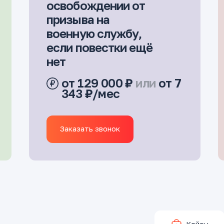
освобождении от
призыва на
военную службу,
если повестки ещё
нет
от 129 000 ₽
или
от 7
343 ₽/мес
Заказать звонок