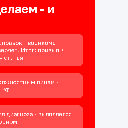
делаем - и
справок - военкомат
еряет. Итог: призыв +
я статья
олжностным лицам -
К РФ
я диагноза - выявляется
орном