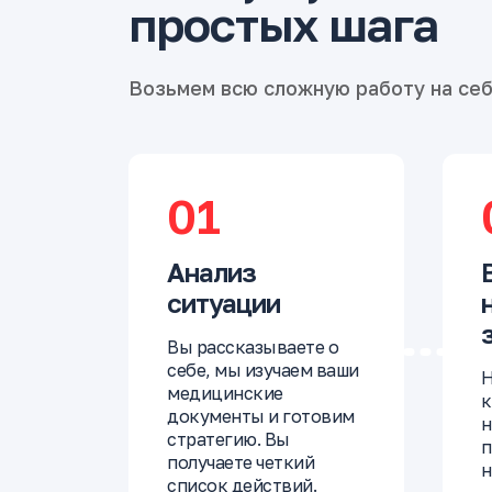
простых шага
Возьмем всю сложную работу на се
01
Анализ
ситуации
Вы рассказываете о
себе, мы изучаем ваши
Н
медицинские
к
документы и готовим
н
стратегию. Вы
п
получаете четкий
н
список действий.