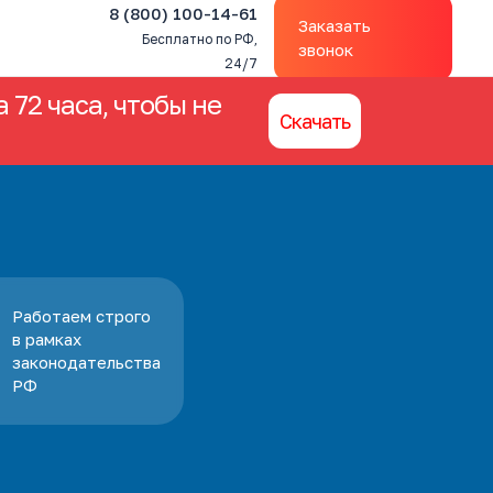
8 (800) 100-14-61
Заказать
Бесплатно по РФ,
звонок
24/7
 72 часа, чтобы не
Скачать
Работаем строго
в рамках
законодательства
РФ