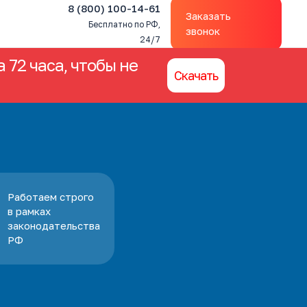
8 (800) 100-14-61
Заказать
Бесплатно по РФ,
звонок
24/7
 72 часа, чтобы не
Скачать
Работаем строго
в рамках
законодательства
РФ