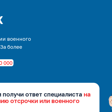
х
ии военного
 За более
0 000
и получи ответ специалиста
на
нию отсрочки или военного