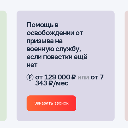
Помощь в
освобождении от
призыва на
военную службу,
если повестки ещё
нет
от 129 000 ₽
или
от 7
343 ₽/мес
Заказать звонок