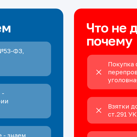
ем
Что не 
почему
№53-ФЗ,
Покупка 
перепров
уголовна
 -
рии
Взятки д
ст.291 У
 - знаем