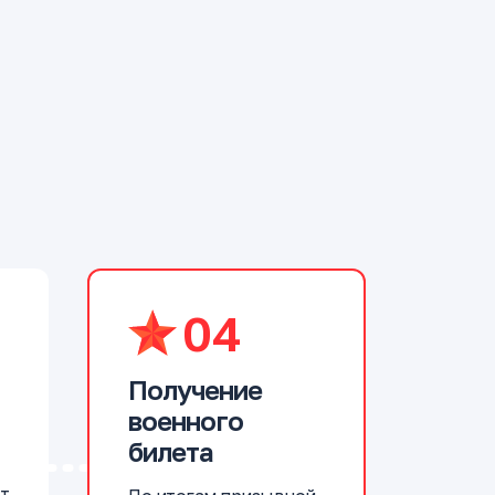
04
Получение
военного
билета
т