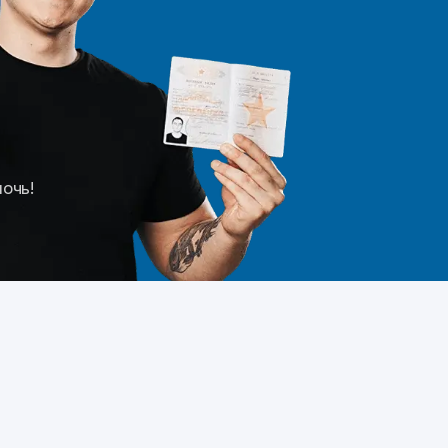
мочь!