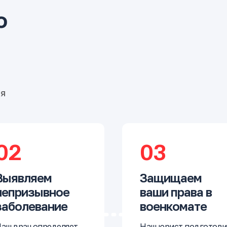
о
бя
02
03
Выявляем
Защищаем
непризывное
ваши права в
заболевание
военкомате
аш врач определяет,
Наш юрист подготови