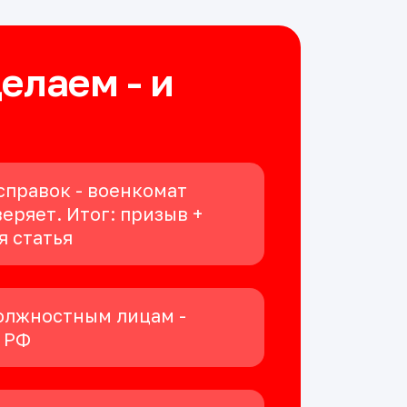
делаем - и
справок - военкомат
еряет. Итог: призыв +
я статья
олжностным лицам -
К РФ