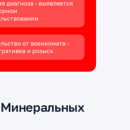
я диагноза - выявляется
орном
ельствовании
льство от военкомата -
ративка и розыск
 Минеральных