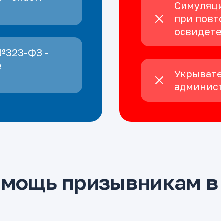
Симуляци
при повт
освидет
№323-ФЗ -
е
Укрывате
админист
омощь призывникам в