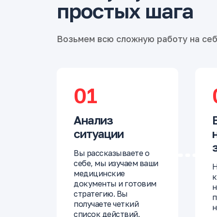
простых шага
Возьмем всю сложную работу на се
01
Анализ
ситуации
Вы рассказываете о
себе, мы изучаем ваши
Н
медицинские
к
документы и готовим
н
стратегию. Вы
п
получаете четкий
н
список действий.