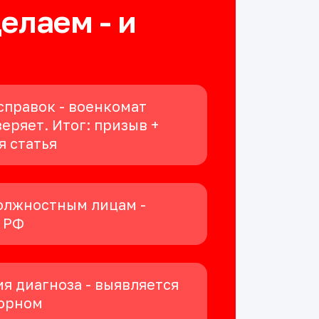
делаем - и
справок - военкомат
еряет. Итог: призыв +
я статья
олжностным лицам -
К РФ
я диагноза - выявляется
орном