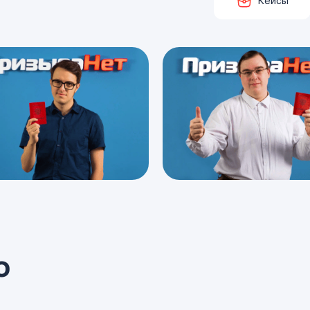
Кейсы
о