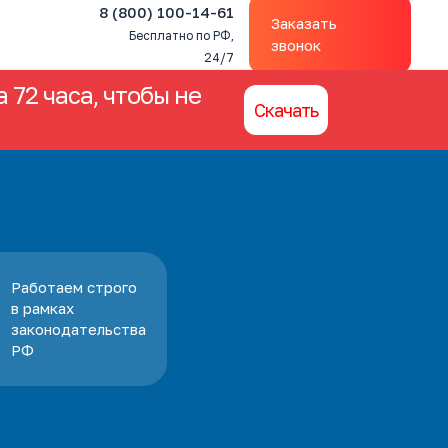
8 (800) 100-14-61
Заказать
Бесплатно по РФ,
звонок
24/7
 72 часа, чтобы не
Скачать
Работаем строго
в рамках
законодательства
РФ