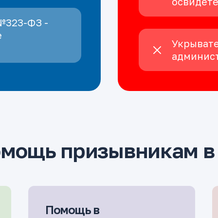
освидет
№323-ФЗ -
е
Укрывате
админист
омощь призывникам в
Помощь в