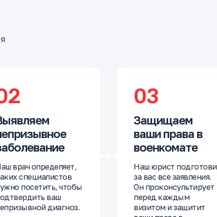
бя
02
03
Выявляем
Защищаем
непризывное
ваши права в
заболевание
военкомате
аш врач определяет,
Наш юрист подготови
аких специалистов
за вас все заявления.
ужно посетить, чтобы
Он проконсультирует
одтвердить ваш
перед каждым
епризывной диагноз.
визитом и защитит