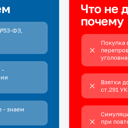
ем
Что не 
почему
№53-ФЗ,
Покупка 
перепров
уголовна
 -
рии
Взятки д
ст.291 У
 - знаем
Симуляци
при повт