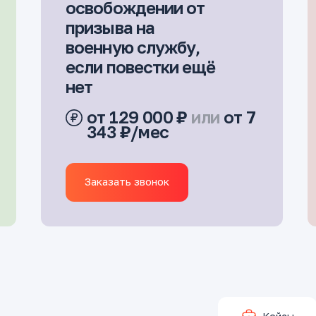
освобождении от
призыва на
военную службу,
если повестки ещё
нет
от 129 000 ₽
или
от 7
343 ₽/мес
Заказать звонок