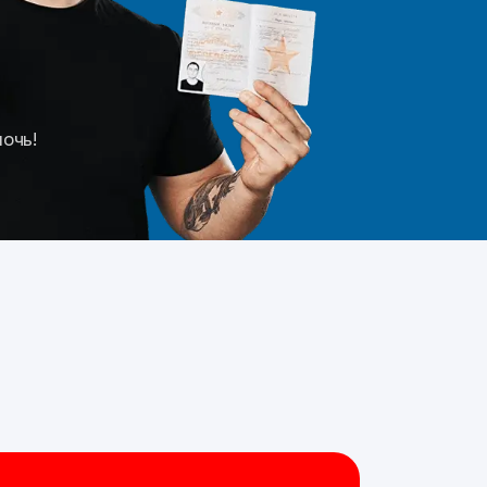
мочь!