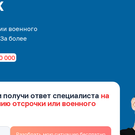
х
ии военного
 За более
0 000
и получи ответ специалиста
на
нию отсрочки или военного