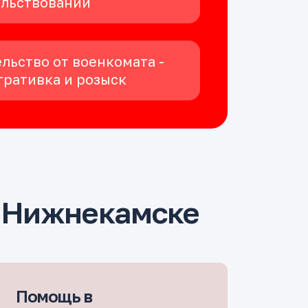
ельствовании
льство от военкомата -
ративка и розыск
 Нижнекамске
Помощь в