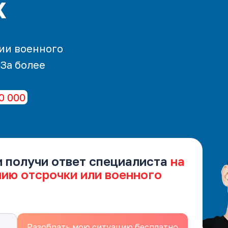
х
ии военного
 За более
0 000
и получи ответ специалиста
на
нию отсрочки или военного