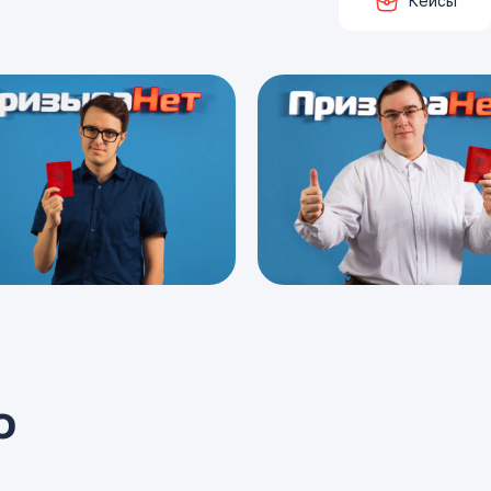
Кейсы
о