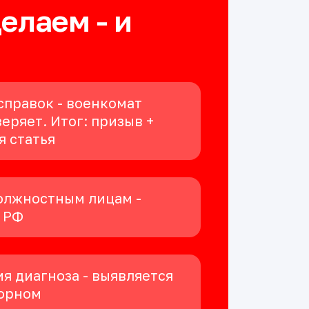
делаем - и
справок - военкомат
еряет. Итог: призыв +
я статья
олжностным лицам -
К РФ
я диагноза - выявляется
орном