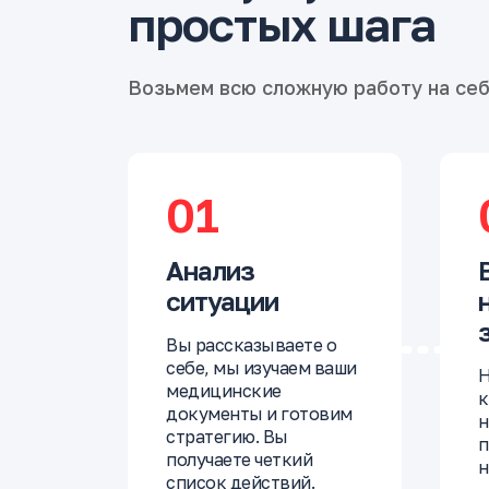
простых шага
Возьмем всю сложную работу на се
01
Анализ
ситуации
Вы рассказываете о
себе, мы изучаем ваши
Н
медицинские
к
документы и готовим
н
стратегию. Вы
п
получаете четкий
н
список действий.