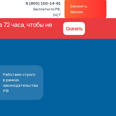
8 (800) 100-14-61
Заказать
Бесплатно по РФ,
звонок
24/7
 72 часа, чтобы не
Скачать
Работаем строго
в рамках
законодательства
РФ