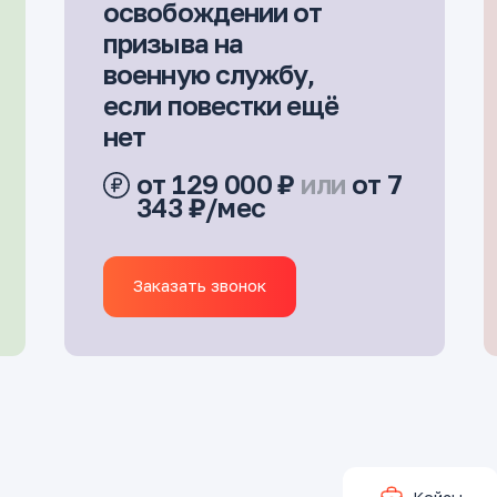
освобождении от
призыва на
военную службу,
если повестки ещё
нет
от 129 000 ₽
или
от 7
343 ₽/мес
Заказать звонок