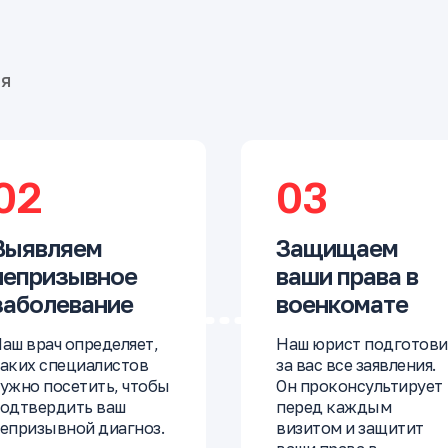
бя
02
03
Выявляем
Защищаем
непризывное
ваши права в
заболевание
военкомате
аш врач определяет,
Наш юрист подготови
аких специалистов
за вас все заявления.
ужно посетить, чтобы
Он проконсультирует
одтвердить ваш
перед каждым
епризывной диагноз.
визитом и защитит