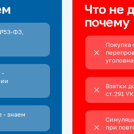
ем
Что не 
почему
№53-ФЗ,
Покупка 
перепров
уголовна
 -
рии
Взятки д
ст.291 У
 - знаем
Симуляци
при повт