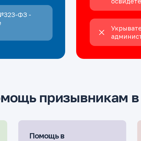
освидет
№323-ФЗ -
е
Укрывате
админист
омощь призывникам в
Помощь в