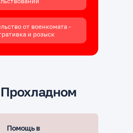
ельствовании
льство от военкомата -
ративка и розыск
 Прохладном
Помощь в