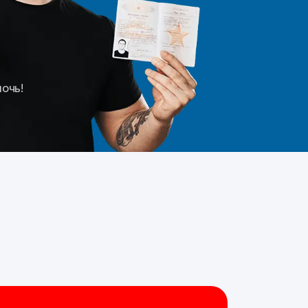
мочь!