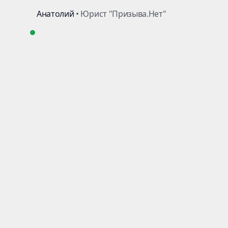
Пройти тест
на годность
8 августа вручили 1500 повесток!
Скачать
Получил? Качай план действий на 72 часа,
чтобы не уехать в часть из-за своих ошибок!
Военный билет в Ростове-на-
Дону на законных основаниях
Юридическая помощь в
получении военного билета
при наличии оснований. За
более чем 16 лет работы
мы
бесплатно
проконсультировали более
1 000 000
призывников и
их родителей.