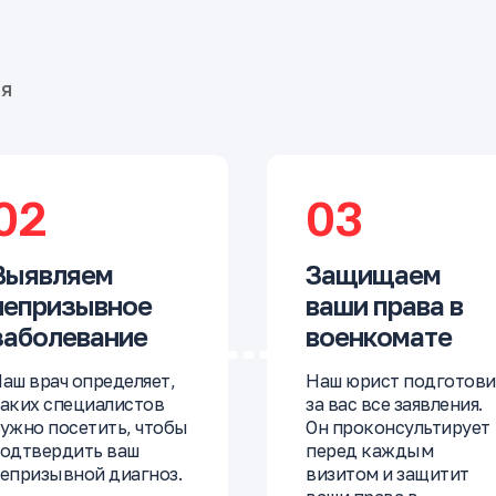
бя
02
03
Выявляем
Защищаем
непризывное
ваши права в
заболевание
военкомате
аш врач определяет,
Наш юрист подготови
аких специалистов
за вас все заявления.
ужно посетить, чтобы
Он проконсультирует
одтвердить ваш
перед каждым
епризывной диагноз.
визитом и защитит