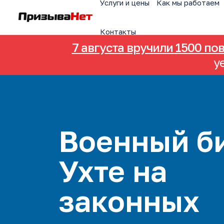
Услуги и цены
Как мы работаем
Контакты
7 августа вручили 1500 по
у
Военный би
Ухте на
законных