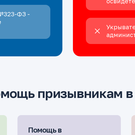
освидет
№323-ФЗ -
е
Укрывате
админист
омощь призывникам в
Помощь в