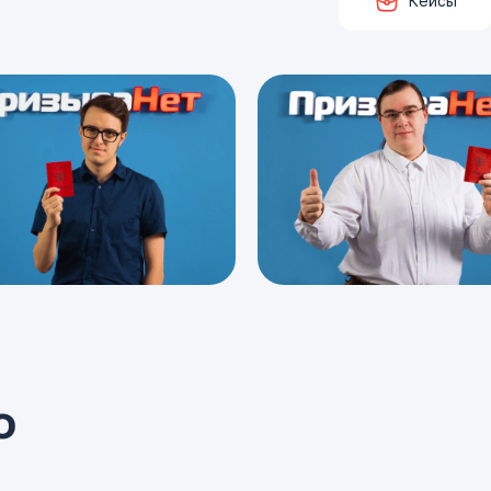
Кейсы
о