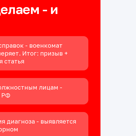
делаем - и
справок - военкомат
еряет. Итог: призыв +
я статья
олжностным лицам -
К РФ
я диагноза - выявляется
орном