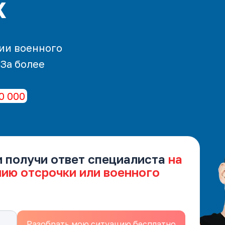
х
ии военного
 За более
0 000
и получи ответ специалиста
на
нию отсрочки или военного