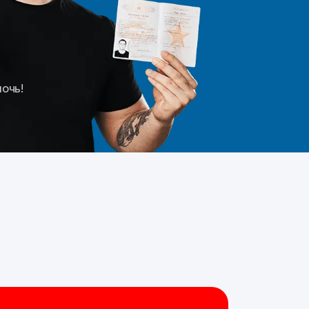
мочь!