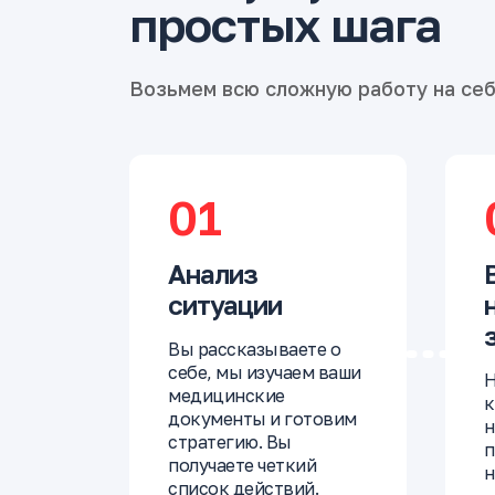
простых шага
Возьмем всю сложную работу на се
01
Анализ
ситуации
Вы рассказываете о
себе, мы изучаем ваши
Н
медицинские
к
документы и готовим
н
стратегию. Вы
п
получаете четкий
н
список действий.