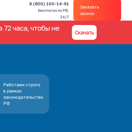
8 (800) 100-14-61
Заказать
Бесплатно по РФ,
звонок
24/7
 72 часа, чтобы не
Скачать
Работаем строго
в рамках
законодательства
РФ