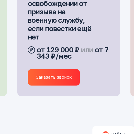
освобождении от
призыва на
военную службу,
если повестки ещё
нет
от 129 000 ₽
или
от 7
343 ₽/мес
Заказать звонок