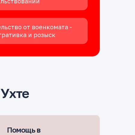
ельствовании
льство от военкомата -
ративка и розыск
 Ухте
Помощь в