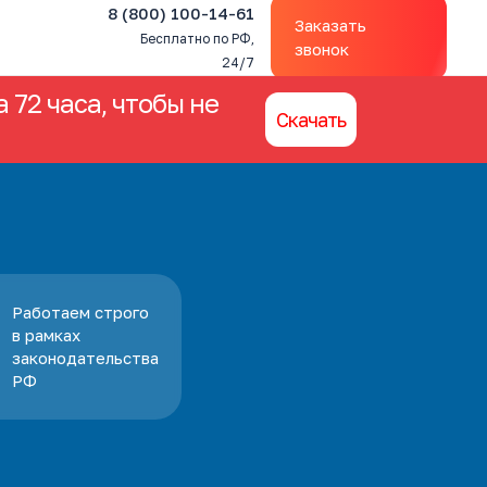
8 (800) 100-14-61
Заказать
Бесплатно по РФ,
звонок
24/7
 72 часа, чтобы не
Скачать
Работаем строго
в рамках
законодательства
РФ