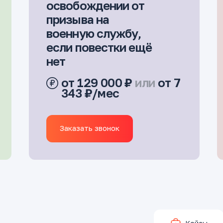
освобождении от
призыва на
военную службу,
если повестки ещё
нет
от 129 000 ₽
или
от 7
343 ₽/мес
Заказать звонок