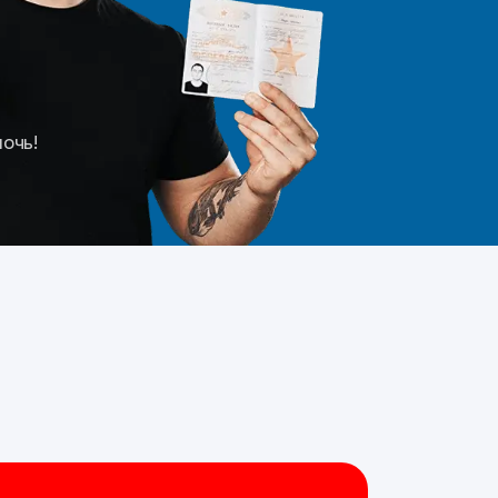
мочь!