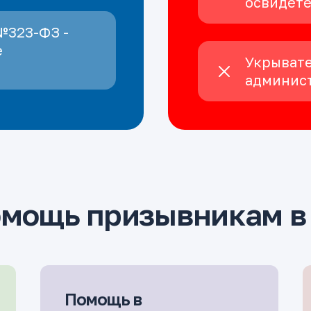
освидет
№323-ФЗ -
е
Укрывате
админист
омощь призывникам в
Помощь в