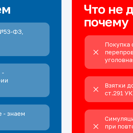
ем
Что не 
почему
№53-ФЗ,
Покупка 
перепров
уголовна
 -
рии
Взятки д
ст.291 У
 - знаем
Симуляци
при повт