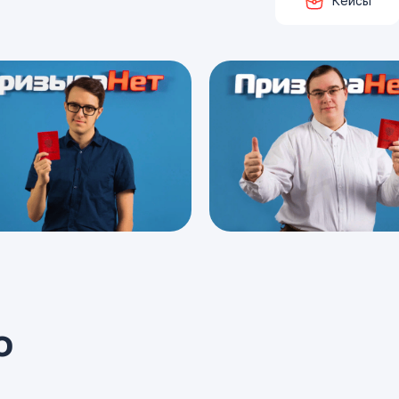
Кейсы
о