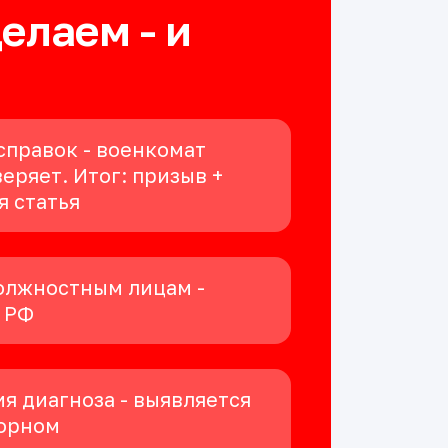
делаем - и
справок - военкомат
еряет. Итог: призыв +
я статья
олжностным лицам -
К РФ
я диагноза - выявляется
орном