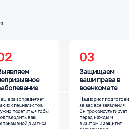
бя
02
03
Выявляем
Защищаем
непризывное
ваши права в
заболевание
военкомате
аш врач определяет,
Наш юрист подготови
аких специалистов
за вас все заявления.
ужно посетить, чтобы
Он проконсультирует
одтвердить ваш
перед каждым
епризывной диагноз.
визитом и защитит