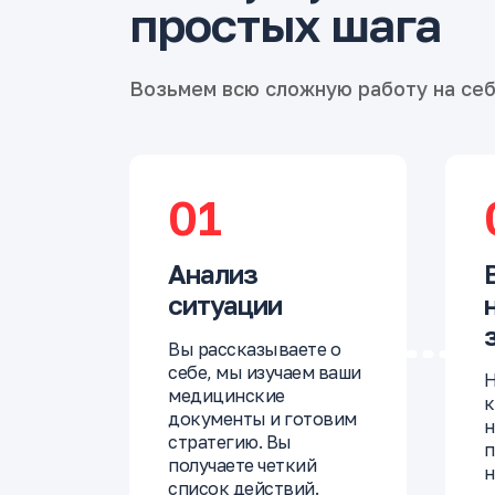
простых шага
Возьмем всю сложную работу на се
01
Анализ
ситуации
Вы рассказываете о
себе, мы изучаем ваши
Н
медицинские
к
документы и готовим
н
стратегию. Вы
п
получаете четкий
н
список действий.