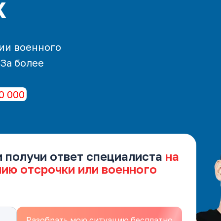
х
ии военного
 За более
0 000
и получи ответ специалиста
на
нию отсрочки или военного