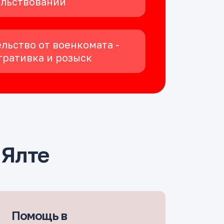
ельствовании
льство от военкомата -
ративка и розыск
 Ялте
Помощь в