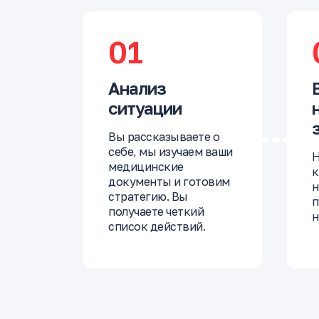
01
Анализ
ситуации
Вы рассказываете о
себе, мы изучаем ваши
Н
медицинские
к
документы и готовим
н
стратегию. Вы
п
получаете четкий
н
список действий.