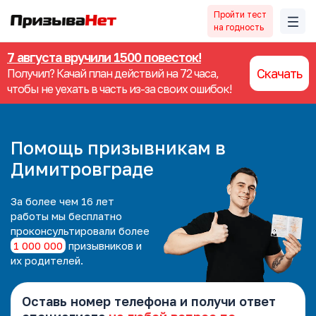
Пройти тест
на годность
7 августа вручили 1500 повесток!
Скачать
Получил? Качай план действий на 72 часа,
чтобы не уехать в часть из-за своих ошибок!
Помощь призывникам в
Димитровграде
За более чем 16 лет
работы мы
бесплатно
проконсультировали более
1 000 000
призывников и
их родителей.
Оставь номер телефона и получи ответ