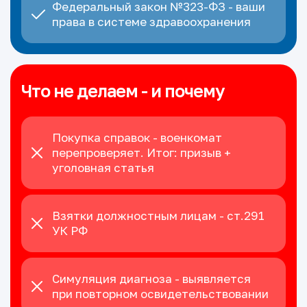
Федеральный закон №323-ФЗ - ваши
права в системе здравоохранения
Что не делаем - и почему
Покупка справок - военкомат
перепроверяет. Итог: призыв +
уголовная статья
Взятки должностным лицам - ст.291
УК РФ
Симуляция диагноза - выявляется
при повторном освидетельствовании