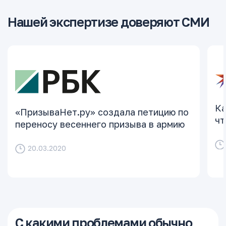
Нашей экспертизе доверяют СМИ
Ка
«ПризываНет.ру» создала петицию по
чт
переносу весеннего призыва в армию
20.03.2020
С какими проблемами обычно