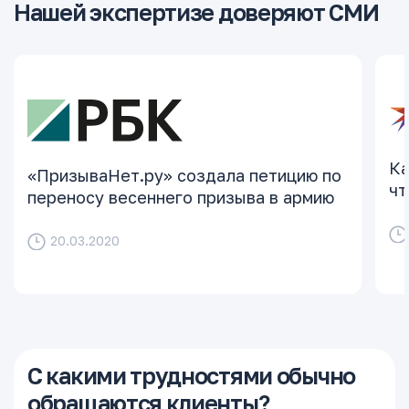
Нашей экспертизе доверяют СМИ
Ка
«ПризываНет.ру» создала петицию по
чт
переносу весеннего призыва в армию
20.03.2020
С какими трудностями обычно
обращаются клиенты?