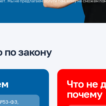
ает. Мы не предлагаем услуги тем, кому не сможем по
 по закону
ем
Что не 
почему
№53-ФЗ,