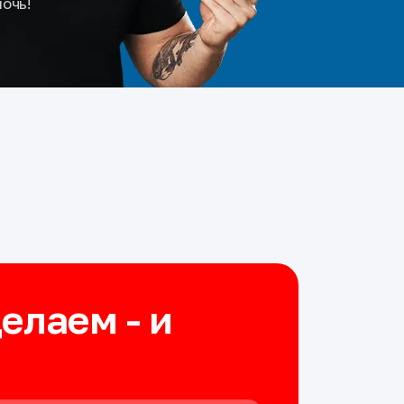
мочь!
делаем - и