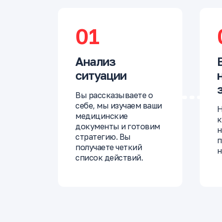
01
Анализ
ситуации
Вы рассказываете о
себе, мы изучаем ваши
Н
медицинские
к
документы и готовим
н
стратегию. Вы
п
получаете четкий
н
список действий.