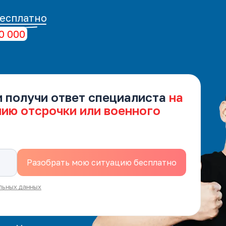
есплатно
0 000
и получи ответ специалиста
на
нию отсрочки или военного
льных данных