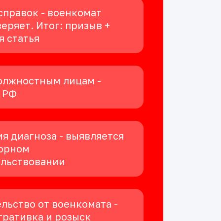
справок - военкомат
еряет. Итог: призыв +
я статья
олжностным лицам -
К РФ
я диагноза - выявляется
орном
ельствовании
льство от военкомата -
ративка и розыск