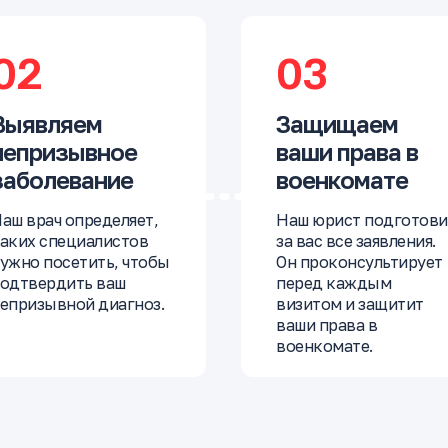
02
03
Выявляем
Защищаем
непризывное
ваши права в
заболевание
военкомате
аш врач определяет,
Наш юрист подготови
аких специалистов
за вас все заявления.
ужно посетить, чтобы
Он проконсультирует
одтвердить ваш
перед каждым
епризывной диагноз.
визитом и защитит
ваши права в
военкомате.