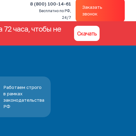
8 (800) 100-14-61
Заказать
Бесплатно по РФ,
звонок
24/7
 72 часа, чтобы не
Скачать
Работаем строго
в рамках
законодательства
РФ