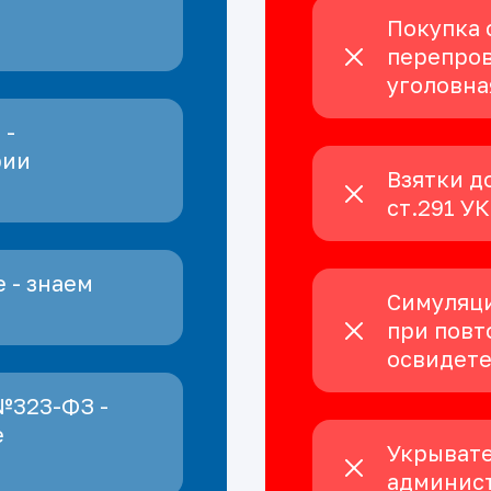
Покупка 
перепров
уголовна
 -
рии
Взятки д
ст.291 У
 - знаем
Симуляци
при повт
освидет
№323-ФЗ -
е
Укрывате
админист