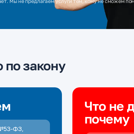
ает. Мы не предлагаем услуги тем, кому не сможем по
 по закону
ем
Что не 
почему
№53-ФЗ,