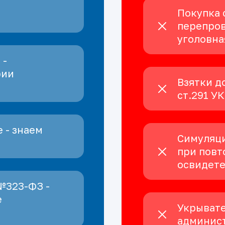
Покупка 
перепров
уголовна
 -
рии
Взятки д
ст.291 У
 - знаем
Симуляци
при повт
освидет
№323-ФЗ -
е
Укрывате
админист