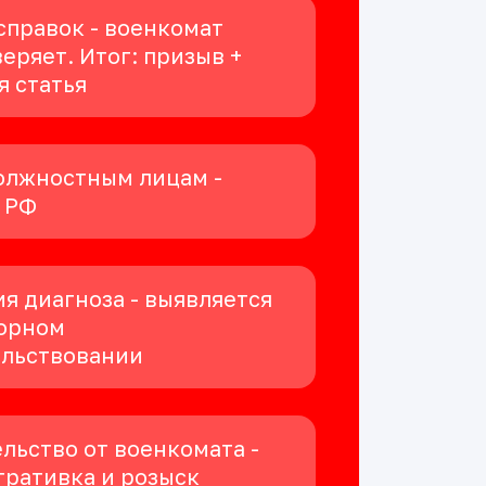
справок - военкомат
еряет. Итог: призыв +
я статья
олжностным лицам -
К РФ
я диагноза - выявляется
орном
ельствовании
льство от военкомата -
ративка и розыск