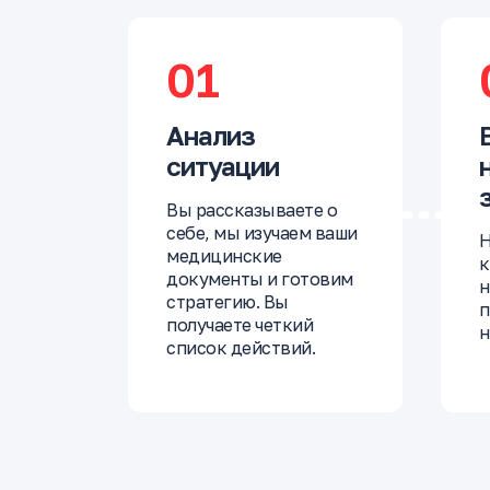
01
Анализ
ситуации
Вы рассказываете о
себе, мы изучаем ваши
Н
медицинские
к
документы и готовим
н
стратегию. Вы
п
получаете четкий
н
список действий.