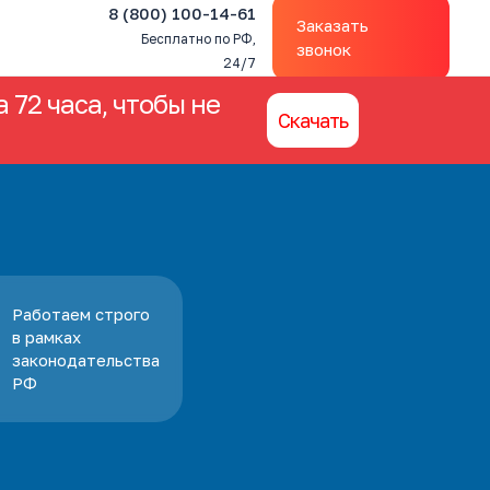
8 (800) 100-14-61
Заказать
Бесплатно по РФ,
звонок
24/7
 72 часа, чтобы не
Скачать
Работаем строго
в рамках
законодательства
РФ