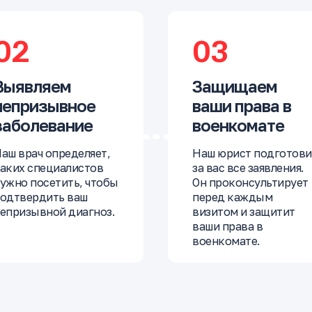
02
03
Выявляем
Защищаем
непризывное
ваши права в
заболевание
военкомате
аш врач определяет,
Наш юрист подготови
аких специалистов
за вас все заявления.
ужно посетить, чтобы
Он проконсультирует
одтвердить ваш
перед каждым
епризывной диагноз.
визитом и защитит
ваши права в
военкомате.