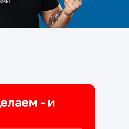
мочь!
делаем - и