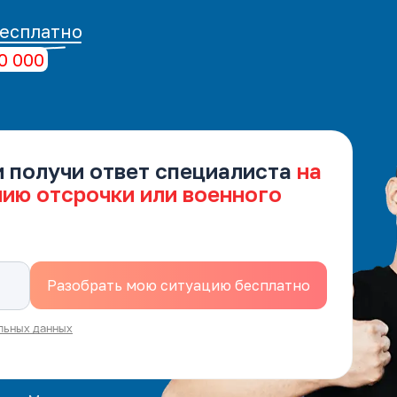
есплатно
0 000
и получи ответ специалиста
на
нию отсрочки или военного
льных данных