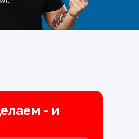
мочь!
делаем - и