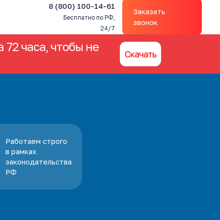
8 (800) 100-14-61
Заказать
Бесплатно по РФ,
звонок
24/7
 72 часа, чтобы не
Скачать
Работаем строго
в рамках
законодательства
РФ