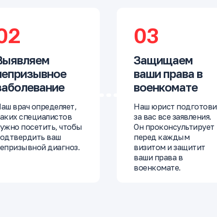
02
03
Выявляем
Защищаем
непризывное
ваши права в
заболевание
военкомате
аш врач определяет,
Наш юрист подготови
аких специалистов
за вас все заявления.
ужно посетить, чтобы
Он проконсультирует
одтвердить ваш
перед каждым
епризывной диагноз.
визитом и защитит
ваши права в
военкомате.