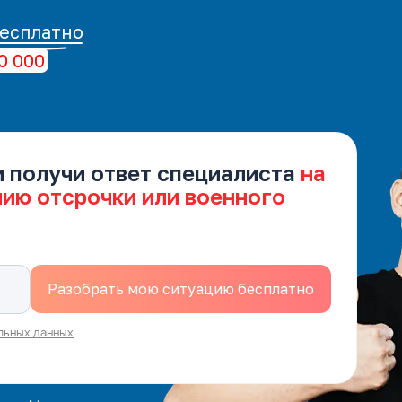
есплатно
0 000
и получи ответ специалиста
на
нию отсрочки или военного
льных данных