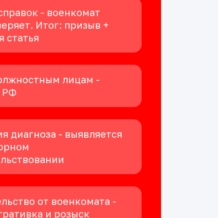
справок - военкомат
еряет. Итог: призыв +
я статья
олжностным лицам -
К РФ
я диагноза - выявляется
орном
ельствовании
льство от военкомата -
ративка и розыск