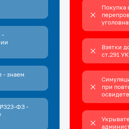
Покупка 
перепров
уголовна
 -
рии
Взятки д
ст.291 У
 - знаем
Симуляци
при повт
освидет
№323-ФЗ -
е
Укрывате
админист