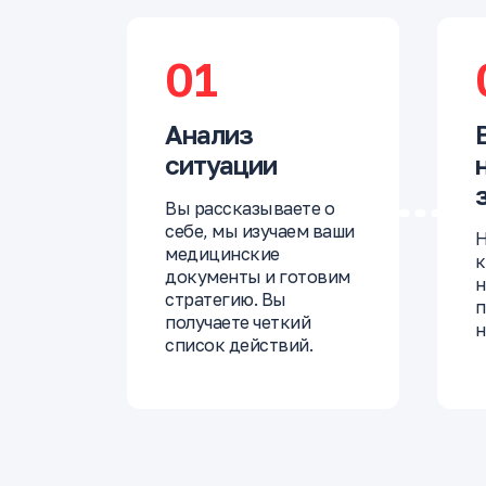
01
Анализ
ситуации
Вы рассказываете о
себе, мы изучаем ваши
Н
медицинские
к
документы и готовим
н
стратегию. Вы
п
получаете четкий
н
список действий.