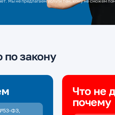
ает. Мы не предлагаем услуги тем, кому не сможем по
 по закону
ем
Что не 
почему
№53-ФЗ,