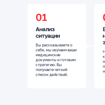
01
Анализ
ситуации
Вы рассказываете о
себе, мы изучаем ваши
Н
медицинские
к
документы и готовим
н
стратегию. Вы
п
получаете четкий
н
список действий.