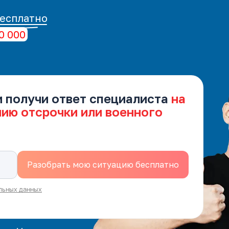
есплатно
0 000
и получи ответ специалиста
на
нию отсрочки или военного
льных данных