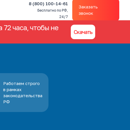
8 (800) 100-14-61
Заказать
Бесплатно по РФ,
звонок
24/7
 72 часа, чтобы не
Скачать
Работаем строго
в рамках
законодательства
РФ