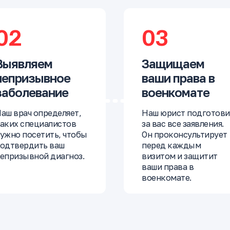
02
03
Выявляем
Защищаем
непризывное
ваши права в
заболевание
военкомате
аш врач определяет,
Наш юрист подготови
аких специалистов
за вас все заявления.
ужно посетить, чтобы
Он проконсультирует
одтвердить ваш
перед каждым
епризывной диагноз.
визитом и защитит
ваши права в
военкомате.