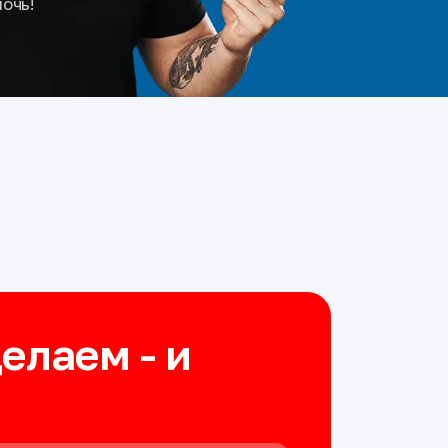
мочь!
делаем - и