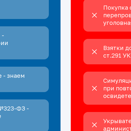
Покупка 
перепров
уголовна
 -
рии
Взятки д
ст.291 У
 - знаем
Симуляци
при повт
освидет
№323-ФЗ -
е
Укрывате
админист