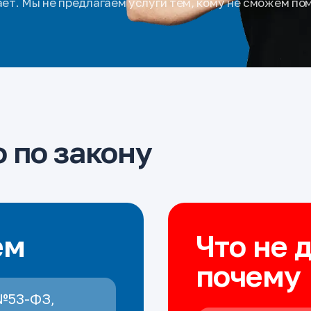
ает. Мы не предлагаем услуги тем, кому не сможем по
 по закону
ем
Что не 
почему
№53-ФЗ,