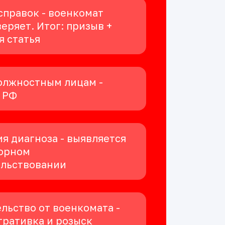
справок - военкомат
еряет. Итог: призыв +
я статья
олжностным лицам -
К РФ
я диагноза - выявляется
орном
ельствовании
льство от военкомата -
ративка и розыск