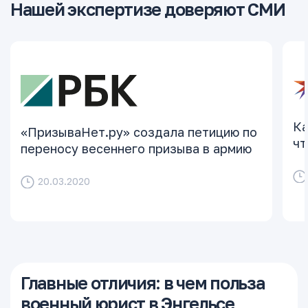
Нашей экспертизе доверяют СМИ
Ка
«ПризываНет.ру» создала петицию по
чт
переносу весеннего призыва в армию
20.03.2020
Главные отличия: в чем польза
военный юрист в Энгельсе