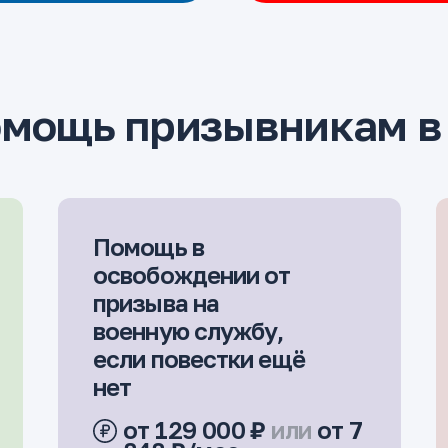
омощь призывникам в
Помощь в
освобождении от
призыва на
военную службу,
если повестки ещё
нет
от 129 000 ₽
или
от 7