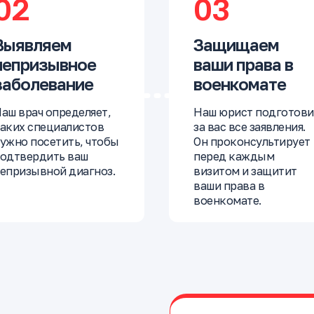
02
03
Выявляем
Защищаем
непризывное
ваши права в
заболевание
военкомате
аш врач определяет,
Наш юрист подготови
аких специалистов
за вас все заявления.
ужно посетить, чтобы
Он проконсультирует
одтвердить ваш
перед каждым
епризывной диагноз.
визитом и защитит
ваши права в
военкомате.