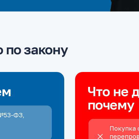
 по закону
ем
Что не 
почему
№53-ФЗ,
Покупка 
перепров