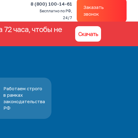
8 (800) 100-14-61
Заказать
Бесплатно по РФ,
звонок
24/7
 72 часа, чтобы не
Скачать
Работаем строго
в рамках
законодательства
РФ