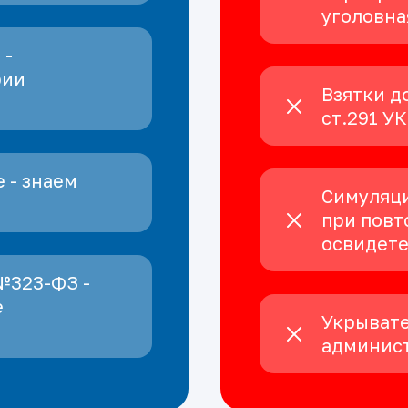
уголовна
 -
рии
Взятки д
ст.291 У
 - знаем
Симуляци
при повт
освидет
№323-ФЗ -
е
Укрывате
админист