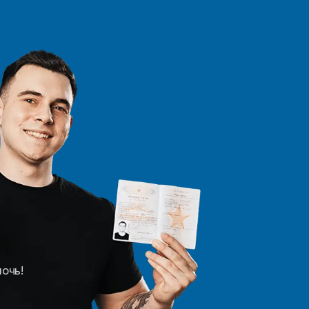
мочь!