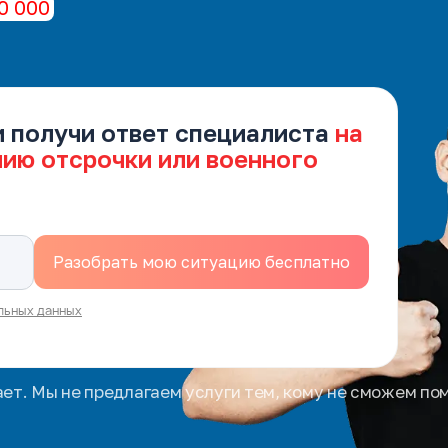
0 000
и получи ответ специалиста
на
нию отсрочки или военного
льных данных
ает. Мы не предлагаем услуги тем, кому не сможем по