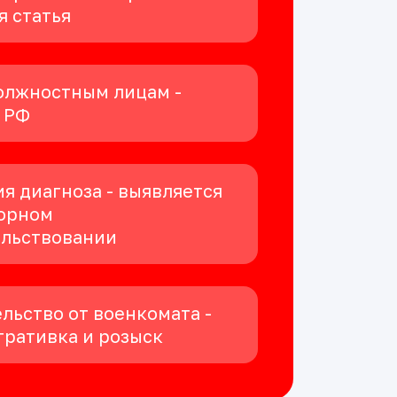
я статья
олжностным лицам -
К РФ
я диагноза - выявляется
орном
ельствовании
льство от военкомата -
ративка и розыск