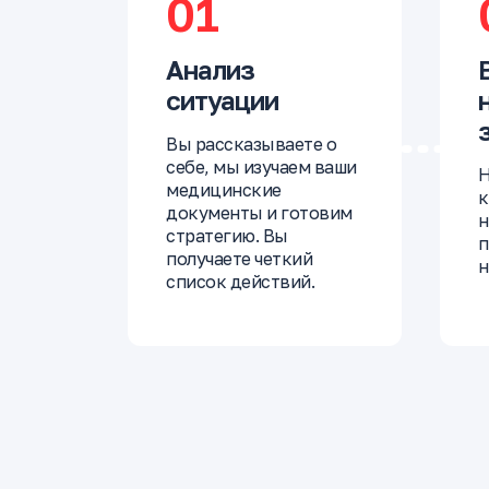
01
Анализ
ситуации
Вы рассказываете о
себе, мы изучаем ваши
Н
медицинские
к
документы и готовим
н
стратегию. Вы
п
получаете четкий
н
список действий.