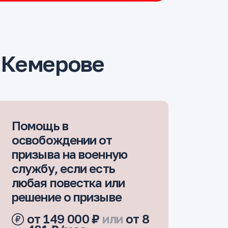
 Кемерове
Помощь в
освобождении от
призыва на военную
службу, если есть
любая повестка или
решение о призыве
от 149 000 ₽
или
от 8