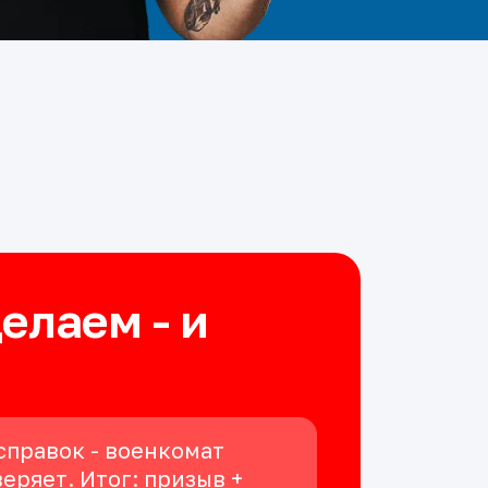
делаем - и
справок - военкомат
еряет. Итог: призыв +