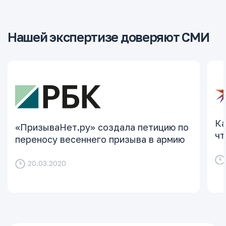
Нашей экспертизе доверяют СМИ
Ка
«ПризываНет.ру» создала петицию по
чт
переносу весеннего призыва в армию
20.03.2020