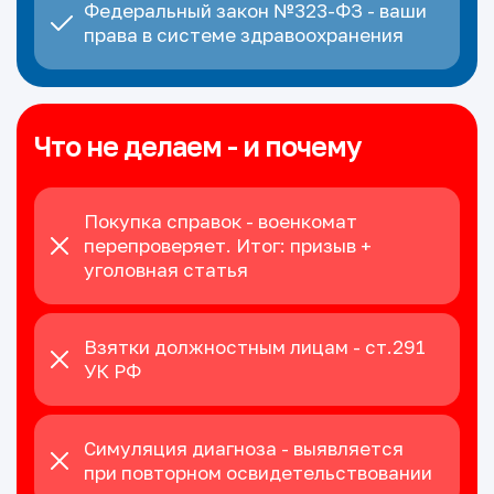
Федеральный закон №323-ФЗ - ваши
права в системе здравоохранения
Что не делаем - и почему
Покупка справок - военкомат
перепроверяет. Итог: призыв +
уголовная статья
Взятки должностным лицам - ст.291
УК РФ
Симуляция диагноза - выявляется
при повторном освидетельствовании