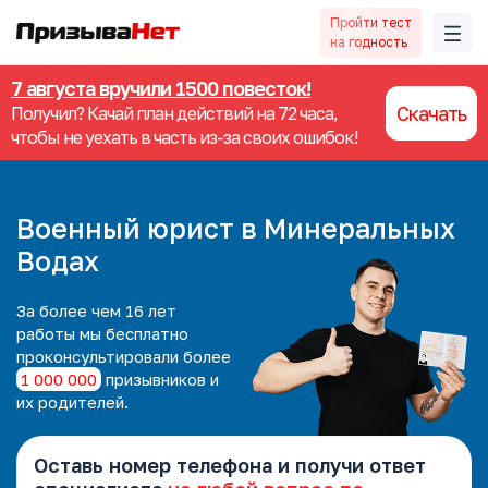
Пройти тест
на годность
7 августа вручили 1500 повесток!
Скачать
Получил? Качай план действий на 72 часа,
чтобы не уехать в часть из-за своих ошибок!
Военный юрист в Минеральных
Водах
За более чем 16 лет
работы мы
бесплатно
проконсультировали более
1 000 000
призывников и
их родителей.
Оставь номер телефона и получи ответ