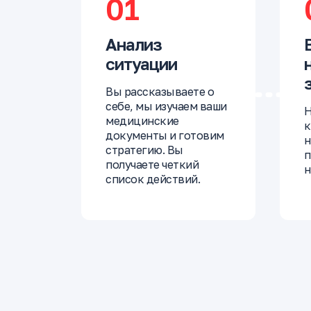
01
Анализ
ситуации
Вы рассказываете о
себе, мы изучаем ваши
Н
медицинские
к
документы и готовим
н
стратегию. Вы
п
получаете четкий
н
список действий.