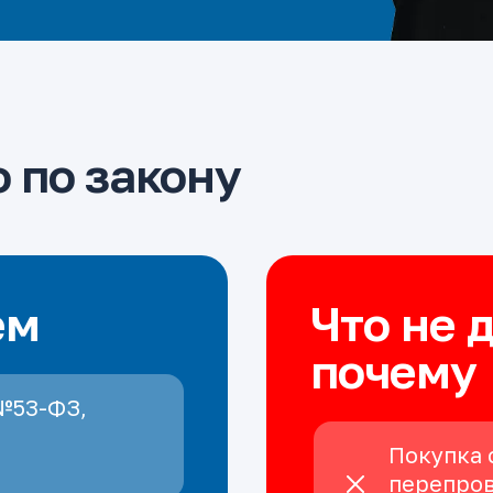
 по закону
ем
Что не 
почему
№53-ФЗ,
Покупка 
перепров