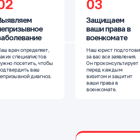
02
03
Выявляем
Защищаем
непризывное
ваши права в
заболевание
военкомате
аш врач определяет,
Наш юрист подготови
аких специалистов
за вас все заявления.
ужно посетить, чтобы
Он проконсультирует
одтвердить ваш
перед каждым
епризывной диагноз.
визитом и защитит
ваши права в
военкомате.