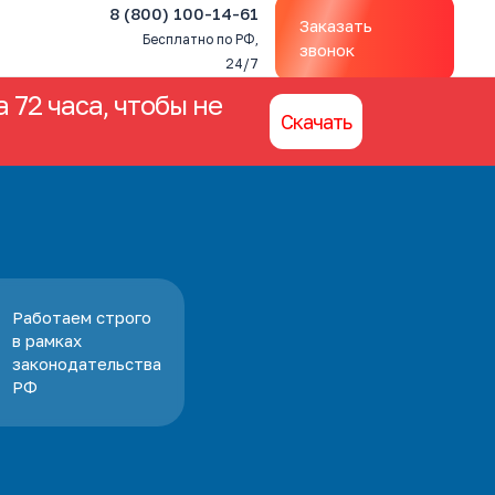
8 (800) 100-14-61
Заказать
Бесплатно по РФ,
звонок
24/7
 72 часа, чтобы не
Скачать
Работаем строго
в рамках
законодательства
РФ