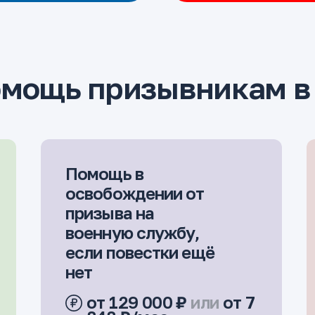
омощь призывникам в
Помощь в
освобождении от
призыва на
военную службу,
если повестки ещё
нет
от 129 000 ₽
или
от 7