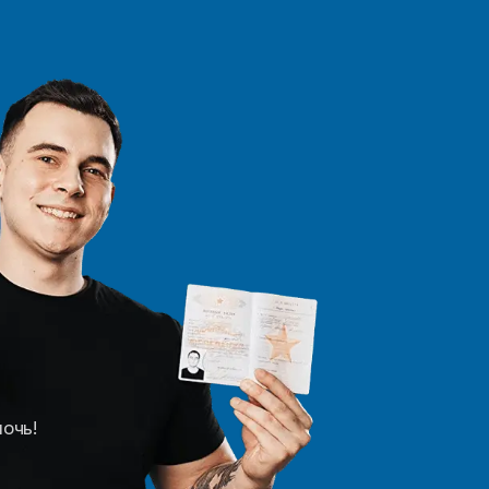
мочь!