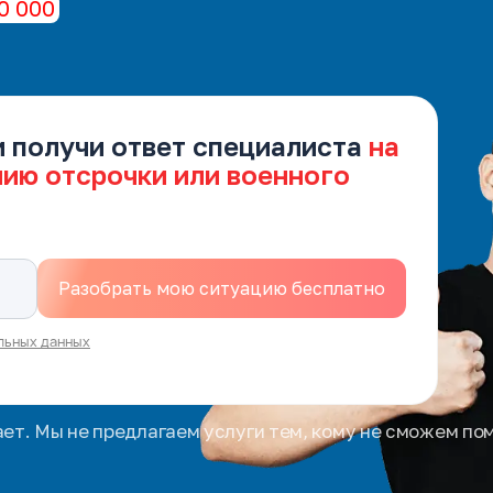
0 000
и получи ответ специалиста
на
нию отсрочки или военного
льных данных
ает. Мы не предлагаем услуги тем, кому не сможем по