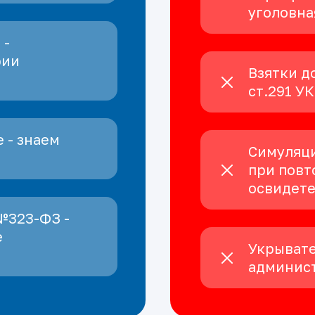
уголовна
 -
рии
Взятки д
ст.291 У
 - знаем
Симуляци
при повт
освидет
№323-ФЗ -
е
Укрывате
админист