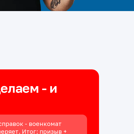
делаем - и
справок - военкомат
еряет. Итог: призыв +