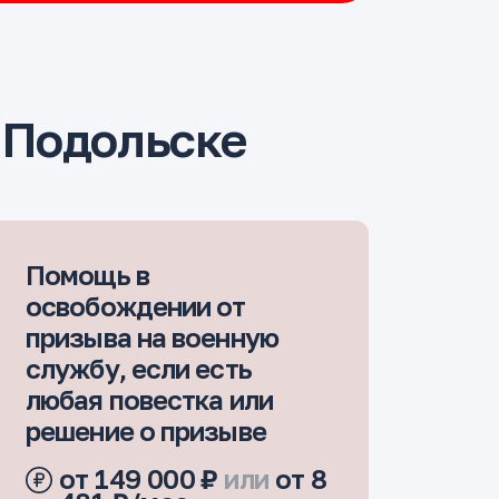
 Подольске
Помощь в
освобождении от
призыва на военную
службу, если есть
любая повестка или
решение о призыве
от 149 000 ₽
или
от 8