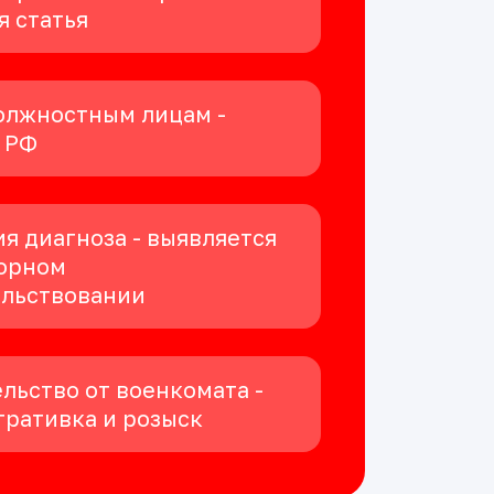
я статья
олжностным лицам -
К РФ
я диагноза - выявляется
орном
ельствовании
льство от военкомата -
ративка и розыск