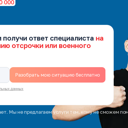
0 000
и получи ответ специалиста
на
нию отсрочки или военного
льных данных
ает. Мы не предлагаем услуги тем, кому не сможем по