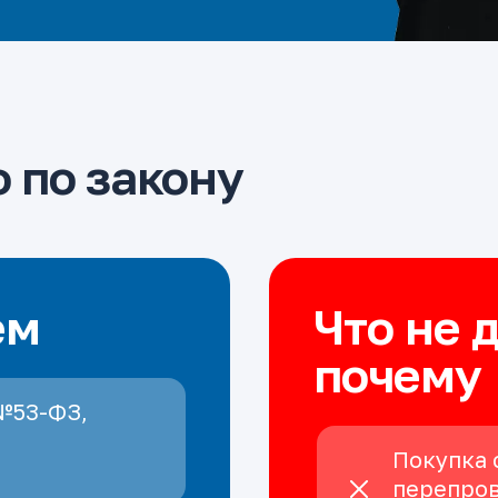
 по закону
ем
Что не 
почему
№53-ФЗ,
Покупка 
перепров