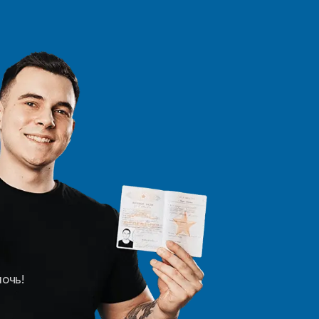
мочь!