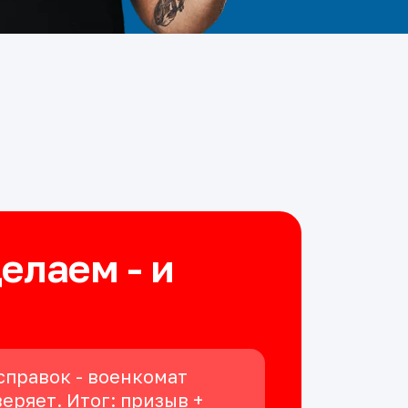
делаем - и
справок - военкомат
еряет. Итог: призыв +