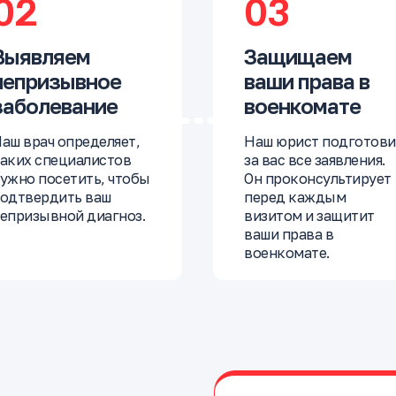
02
03
Выявляем
Защищаем
непризывное
ваши права в
заболевание
военкомате
аш врач определяет,
Наш юрист подготови
аких специалистов
за вас все заявления.
ужно посетить, чтобы
Он проконсультирует
одтвердить ваш
перед каждым
епризывной диагноз.
визитом и защитит
ваши права в
военкомате.