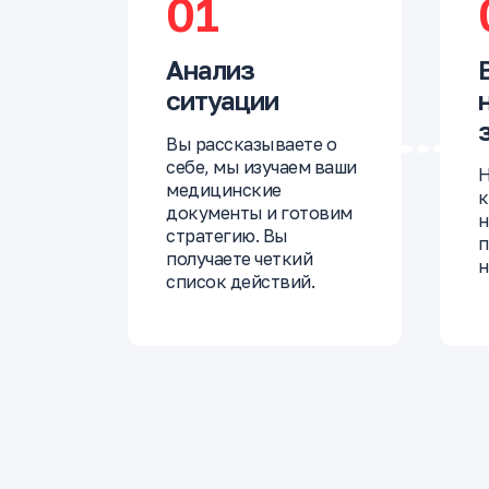
01
Анализ
ситуации
Вы рассказываете о
себе, мы изучаем ваши
Н
медицинские
к
документы и готовим
н
стратегию. Вы
п
получаете четкий
н
список действий.