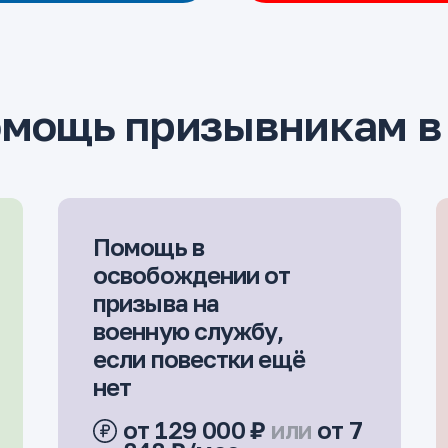
омощь призывникам в
Помощь в
освобождении от
призыва на
военную службу,
если повестки ещё
нет
от 129 000 ₽
или
от 7