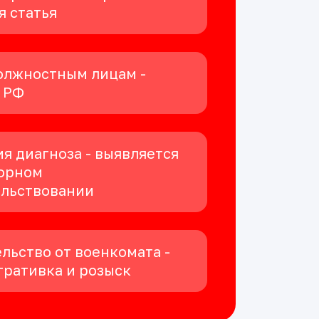
я статья
олжностным лицам -
К РФ
я диагноза - выявляется
орном
ельствовании
льство от военкомата -
ративка и розыск