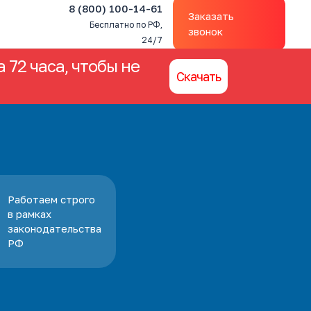
8 (800) 100-14-61
Заказать
Бесплатно по РФ,
звонок
24/7
 72 часа, чтобы не
Скачать
Работаем строго
в рамках
законодательства
РФ