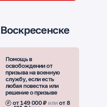
 Воскресенске
Помощь в
освобождении от
призыва на военную
службу, если есть
любая повестка или
решение о призыве
от 149 000 ₽
или
от 8