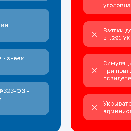
уголовна
 -
рии
Взятки д
ст.291 У
 - знаем
Симуляци
при повт
освидет
№323-ФЗ -
е
Укрывате
админист