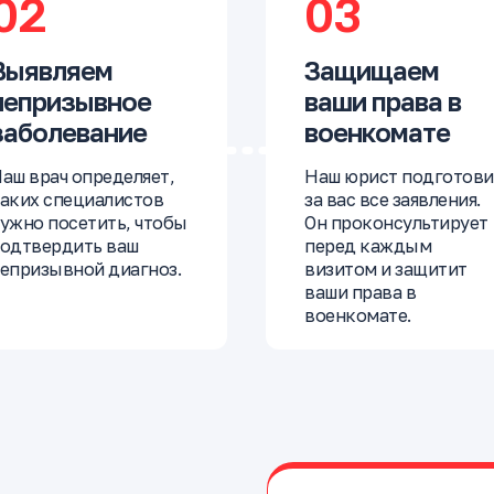
02
03
Выявляем
Защищаем
непризывное
ваши права в
заболевание
военкомате
аш врач определяет,
Наш юрист подготови
аких специалистов
за вас все заявления.
ужно посетить, чтобы
Он проконсультирует
одтвердить ваш
перед каждым
епризывной диагноз.
визитом и защитит
ваши права в
военкомате.