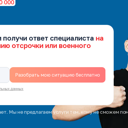
0 000
и получи ответ специалиста
на
нию отсрочки или военного
льных данных
ает. Мы не предлагаем услуги тем, кому не сможем по