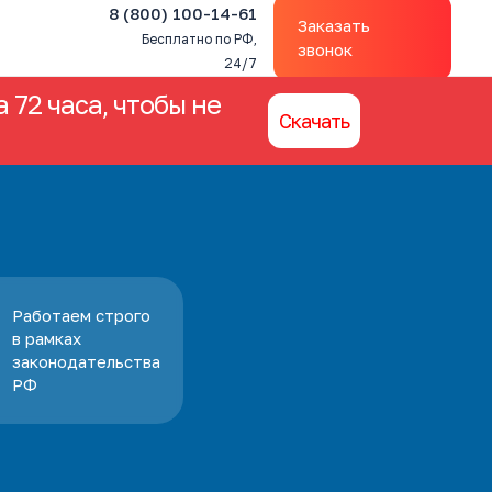
8 (800) 100-14-61
Заказать
Бесплатно по РФ,
звонок
24/7
 72 часа, чтобы не
Скачать
Работаем строго
в рамках
законодательства
РФ