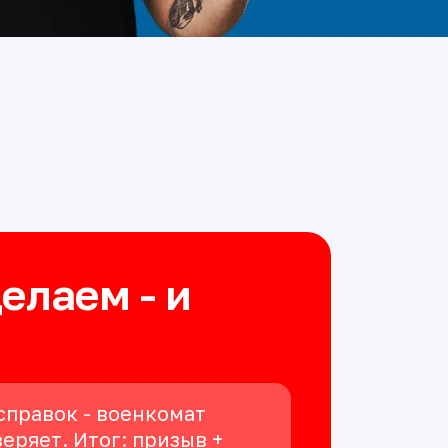
делаем - и
справок - военкомат
еряет. Итог: призыв +