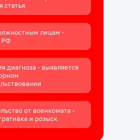
я статья
олжностным лицам -
К РФ
я диагноза - выявляется
орном
ельствовании
льство от военкомата -
ративка и розыск