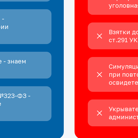
уголовна
 -
рии
Взятки д
ст.291 У
 - знаем
Симуляци
при повт
освидет
№323-ФЗ -
е
Укрывате
админист