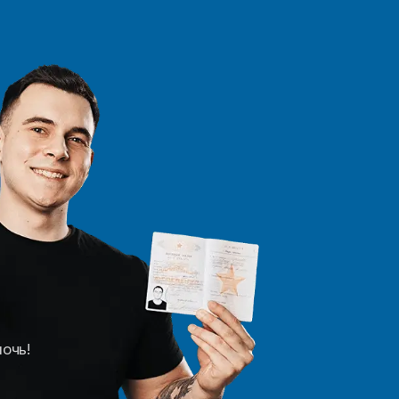
мочь!