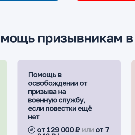
мощь призывникам в 
Помощь в
освобождении от
призыва на
военную службу,
если повестки ещё
нет
от 129 000 ₽
или
от 7