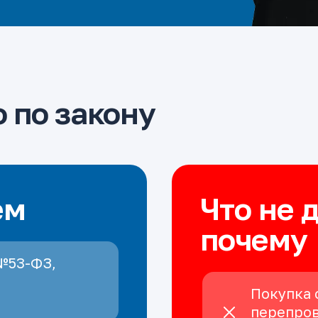
 по закону
ем
Что не 
почему
№53-ФЗ,
Покупка 
перепров