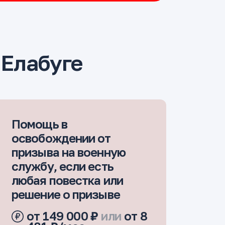
Елабуге
Помощь в
освобождении от
призыва на военную
службу, если есть
любая повестка или
решение о призыве
от 149 000 ₽
или
от 8