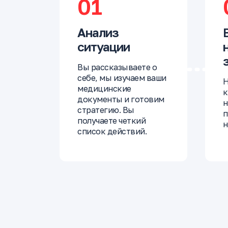
01
Анализ
ситуации
Вы рассказываете о
себе, мы изучаем ваши
Н
медицинские
к
документы и готовим
н
стратегию. Вы
п
получаете четкий
н
список действий.