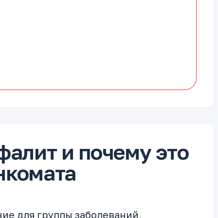
фалит и почему это
нкомата
ние для группы заболеваний,