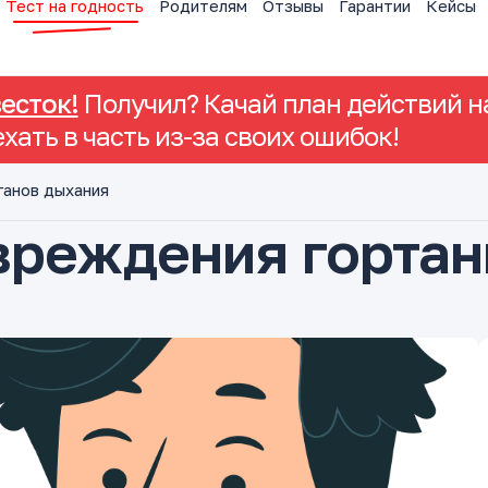
Тест на годность
Родителям
Отзывы
Гарантии
Кейсы
весток!
Получил? Качай план действий на
ехать в часть из-за своих ошибок!
ганов дыхания
вреждения гортан