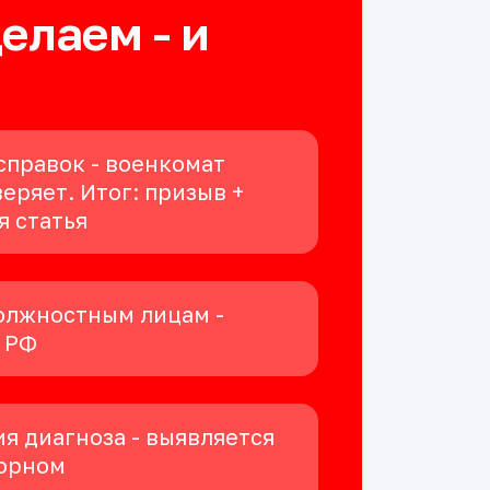
делаем - и
справок - военкомат
еряет. Итог: призыв +
я статья
олжностным лицам -
К РФ
я диагноза - выявляется
орном