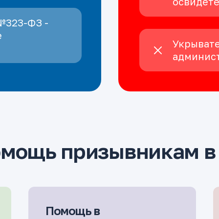
освидет
№323-ФЗ -
е
Укрывате
админист
омощь призывникам в
Помощь в