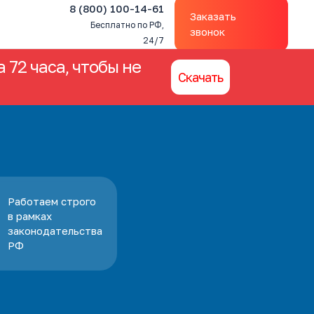
8 (800) 100-14-61
Заказать
Бесплатно по РФ,
звонок
24/7
 72 часа, чтобы не
Скачать
Работаем строго
в рамках
законодательства
РФ