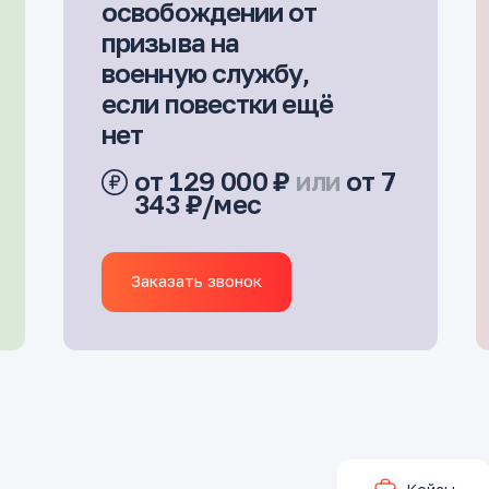
освобождении от
призыва на
военную службу,
если повестки ещё
нет
от 129 000 ₽
или
от 7
343 ₽/мес
Заказать звонок