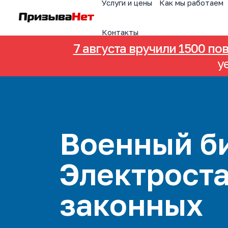
Услуги и цены
Как мы работаем
Контакты
7 августа вручили 1500 по
у
Военный би
Электроста
законных