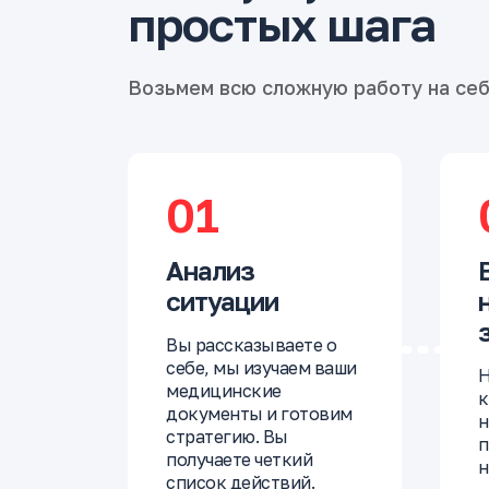
простых шага
Возьмем всю сложную работу на се
01
Анализ
ситуации
Вы рассказываете о
себе, мы изучаем ваши
Н
медицинские
к
документы и готовим
н
стратегию. Вы
п
получаете четкий
н
список действий.