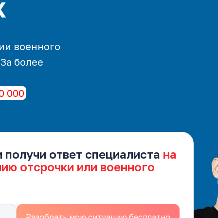
х
ии военного
 За более
0 000
и получи ответ специалиста
на
нию отсрочки или военного