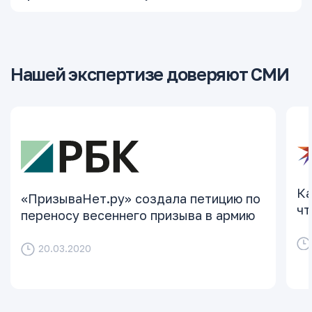
Нашей экспертизе доверяют СМИ
Ка
«ПризываНет.ру» создала петицию по
чт
переносу весеннего призыва в армию
20.03.2020