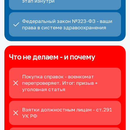
этап изнутри
Федеральный закон №323-ФЗ - ваши
права в системе здравоохранения
Что не делаем - и почему
Покупка справок - военкомат
перепроверяет. Итог: призыв +
уголовная статья
Взятки должностным лицам - ст.291
УК РФ