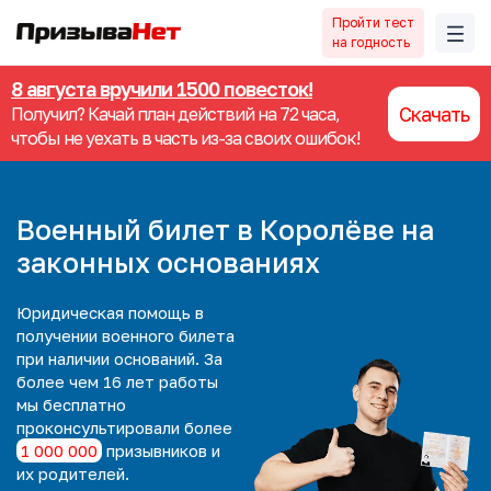
Пройти тест
на годность
8 августа вручили 1500 повесток!
Скачать
Получил? Качай план действий на 72 часа,
чтобы не уехать в часть из-за своих ошибок!
Военный билет в Королёве на
законных основаниях
Юридическая помощь в
получении военного билета
при наличии оснований. За
более чем 16 лет работы
мы
бесплатно
проконсультировали более
1 000 000
призывников и
их родителей.