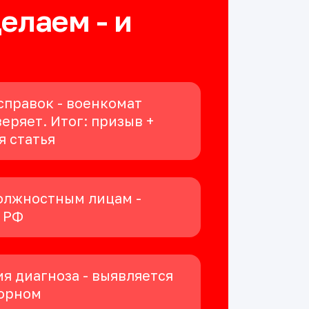
делаем - и
справок - военкомат
еряет. Итог: призыв +
я статья
олжностным лицам -
К РФ
я диагноза - выявляется
орном