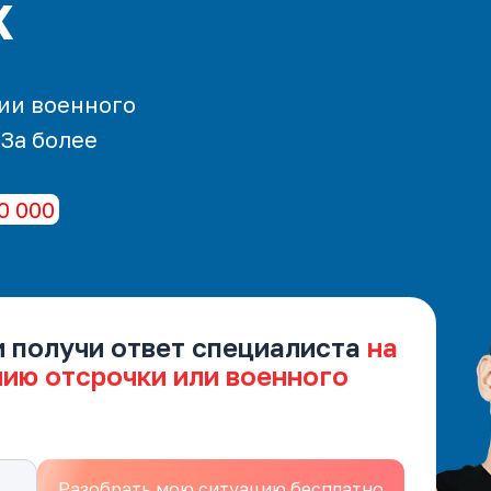
х
ии военного
 За более
0 000
и получи ответ специалиста
на
нию отсрочки или военного