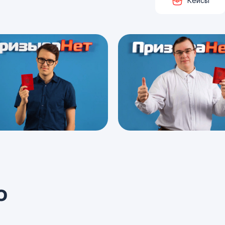
Кейсы
о