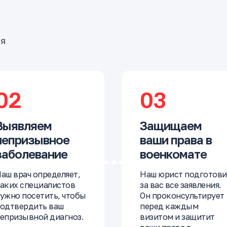
бя
02
03
Выявляем
Защищаем
непризывное
ваши права в
заболевание
военкомате
аш врач определяет,
Наш юрист подготови
аких специалистов
за вас все заявления.
ужно посетить, чтобы
Он проконсультирует
одтвердить ваш
перед каждым
епризывной диагноз.
визитом и защитит