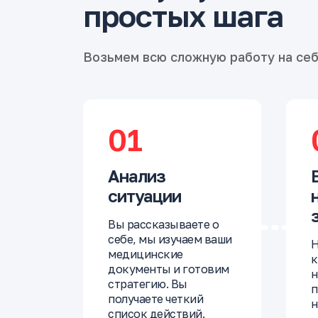
простых шага
Возьмем всю сложную работу на се
01
Анализ
ситуации
Вы рассказываете о
себе, мы изучаем ваши
Н
медицинские
к
документы и готовим
н
стратегию. Вы
п
получаете четкий
н
список действий.