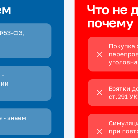
ем
Что не 
почему
№53-ФЗ,
Покупка 
перепров
уголовна
 -
рии
Взятки д
ст.291 У
 - знаем
Симуляци
при повт