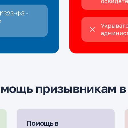
освидет
№323-ФЗ -
е
Укрывате
админист
омощь призывникам в
Помощь в