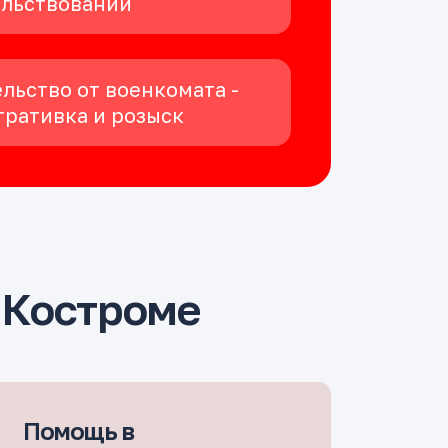
ельствовании
льство от военкомата -
ративка и розыск
 Костроме
Помощь в