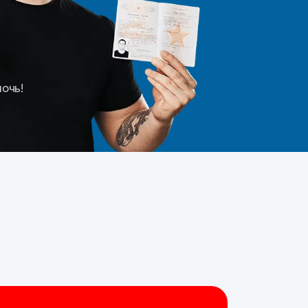
мочь!