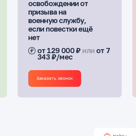
освобождении от
призыва на
военную службу,
если повестки ещё
нет
от 129 000 ₽
или
от 7
343 ₽/мес
Заказать звонок