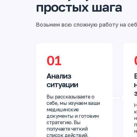
простых шага
Возьмем всю сложную работу на се
01
Анализ
ситуации
Вы рассказываете о
себе, мы изучаем ваши
Н
медицинские
к
документы и готовим
н
стратегию. Вы
п
получаете четкий
н
список действий.