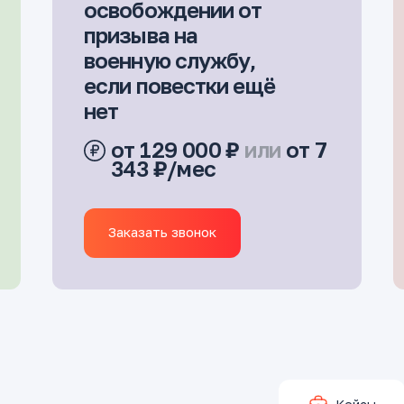
освобождении от
призыва на
военную службу,
если повестки ещё
нет
от 129 000 ₽
или
от 7
343 ₽/мес
Заказать звонок