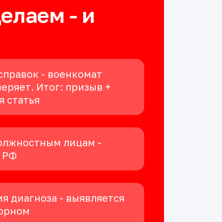
делаем - и
справок - военкомат
еряет. Итог: призыв +
я статья
олжностным лицам -
К РФ
я диагноза - выявляется
орном