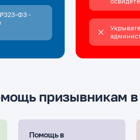
освидет
№323-ФЗ -
е
Укрывате
админист
омощь призывникам в
Помощь в