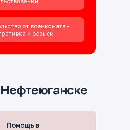
ельствовании
льство от военкомата -
ративка и розыск
 Нефтеюганске
Помощь в