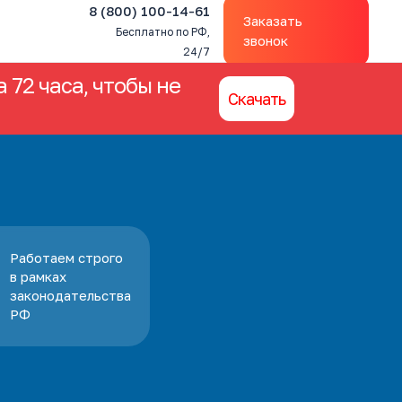
8 (800) 100-14-61
Заказать
Бесплатно по РФ,
звонок
24/7
 72 часа, чтобы не
Скачать
Работаем строго
в рамках
законодательства
РФ