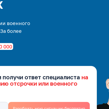
х
ии военного
 За более
0 000
и получи ответ специалиста
на
нию отсрочки или военного