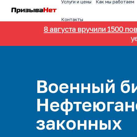
Услуги и цены
Как мы работаем
Контакты
8 августа вручили 1500 по
у
Военный би
Нефтеюган
законных