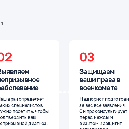
бя
02
03
Выявляем
Защищаем
непризывное
ваши права в
заболевание
военкомате
аш врач определяет,
Наш юрист подготови
аких специалистов
за вас все заявления.
ужно посетить, чтобы
Он проконсультирует
одтвердить ваш
перед каждым
епризывной диагноз.
визитом и защитит