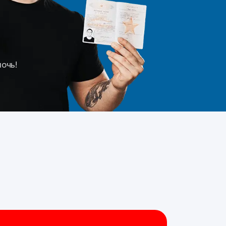
мочь!