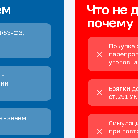
ем
Что не 
почему
№53-ФЗ,
Покупка 
перепров
уголовна
 -
рии
Взятки д
ст.291 У
 - знаем
Симуляци
при повт