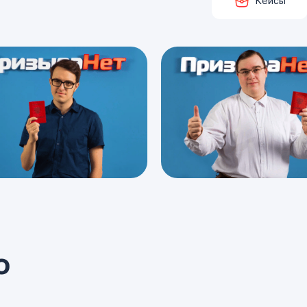
Кейсы
о