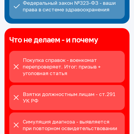
Федеральный закон №323-ФЗ - ваши
права в системе здравоохранения
Что не делаем - и почему
Покупка справок - военкомат
перепроверяет. Итог: призыв +
уголовная статья
Взятки должностным лицам - ст.291
УК РФ
Симуляция диагноза - выявляется
при повторном освидетельствовании