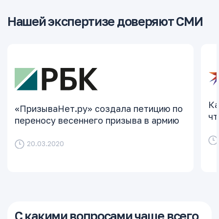
Нашей экспертизе доверяют СМИ
Ка
«ПризываНет.ру» создала петицию по
чт
переносу весеннего призыва в армию
20.03.2020
С какими вопросами чаще всего