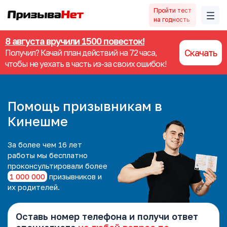
Пройти тест
на годность
8 августа вручили 1500 повесток!
Скачать
Получил? Качай план действий на 72 часа,
чтобы не уехать в часть из-за своих ошибок!
Помощь призывникам в
Кинешме
За более чем 16 лет
работы мы
бесплатно
проконсультировали более
1 000 000
призывников и
их родителей.
Оставь номер телефона и получи ответ