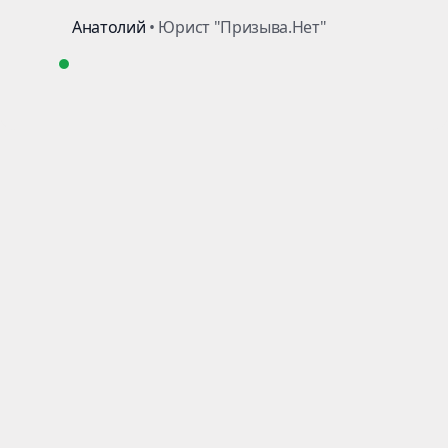
Пройти тест
на годность
9 августа вручили 1500 повесток!
Скачать
Получил? Качай план действий на 72 часа,
чтобы не уехать в часть из-за своих ошибок!
Помощь призывникам в
Ступине
За более чем 16 лет
работы мы
бесплатно
проконсультировали более
1 000 000
призывников и
их родителей.
Оставь номер телефона и получи ответ