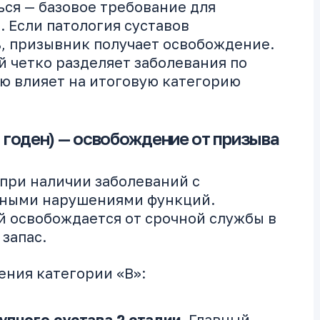
ься — базовое требование для
 Если патология суставов
ь, призывник получает освобождение.
й четко разделяет заболевания по
ую влияет на итоговую категорию
 годен) — освобождение от призыва
 при наличии заболеваний с
ьными нарушениями функций.
й освобождается от срочной службы в
 запас.
ения категории «В»:
пного сустава 2 стадии.
Главный