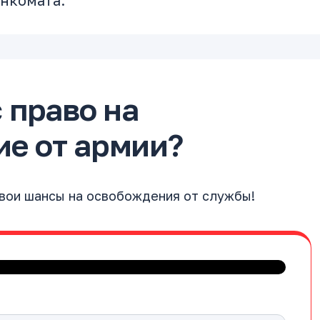
енкомата.
с право на
е от армии?
свои шансы на освобождения от службы!