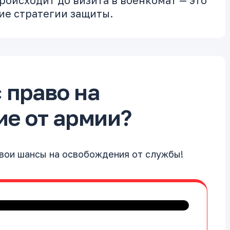
происходит
до
визита в военкомат — это
ие стратегии защиты.
с право на
е от армии?
свои шансы на освобождения от службы!