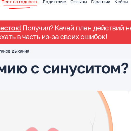
Тест на годность
Родителям
Отзывы
Гарантии
Кейсы
весток!
Получил? Качай план действий на
ехать в часть из-за своих ошибок!
ганов дыхания
рмию с синуситом?