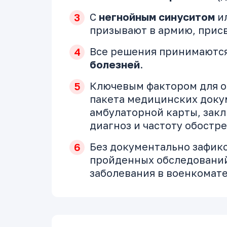
С
негнойным синуситом
и
призывают в армию, присв
Все решения принимаютс
болезней
.
Ключевым фактором для о
пакета медицинских доку
амбулаторной карты, зак
диагноз и частоту обостр
Без документально зафик
пройденных обследований
заболевания в военкомат