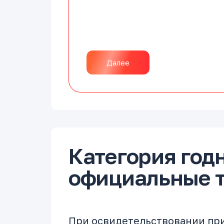
Далее
Категория годн
официальные 
При освидетельствовании пр