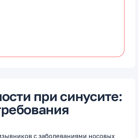
ости при синусите:
требования
изывников с заболеваниями носовых