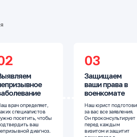
бя
02
03
Выявляем
Защищаем
непризывное
ваши права в
заболевание
военкомате
аш врач определяет,
Наш юрист подготови
аких специалистов
за вас все заявления.
ужно посетить, чтобы
Он проконсультирует
одтвердить ваш
перед каждым
епризывной диагноз.
визитом и защитит