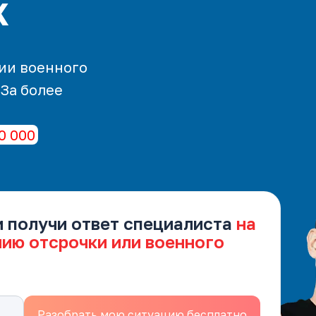
х
ии военного
 За более
0 000
и получи ответ специалиста
на
нию отсрочки или военного