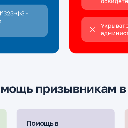
освидет
№323-ФЗ -
е
Укрывате
админист
омощь призывникам в
Помощь в