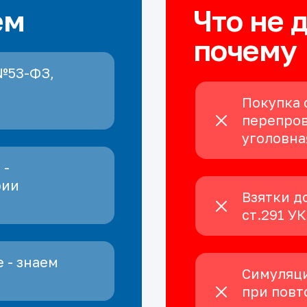
ем
Что не 
почему
№53-ФЗ,
Покупка 
перепров
уголовна
 -
рии
Взятки д
ст.291 У
 - знаем
Симуляци
при повт