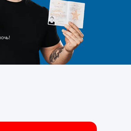
мочь!