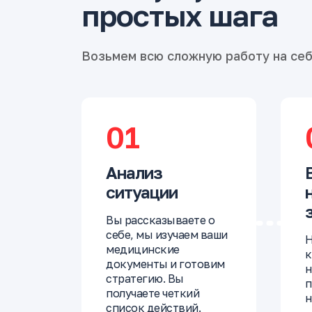
простых шага
Возьмем всю сложную работу на се
01
Анализ
ситуации
Вы рассказываете о
себе, мы изучаем ваши
Н
медицинские
к
документы и готовим
н
стратегию. Вы
п
получаете четкий
н
список действий.