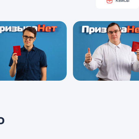
Кейсы
о