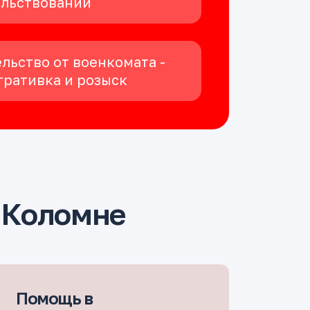
ельствовании
льство от военкомата -
ративка и розыск
 Коломне
Помощь в