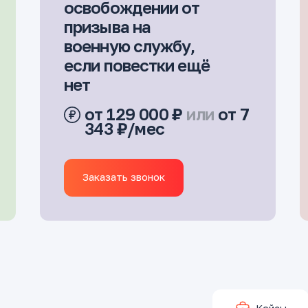
освобождении от
призыва на
военную службу,
если повестки ещё
нет
от 129 000 ₽
или
от 7
343 ₽/мес
Заказать звонок