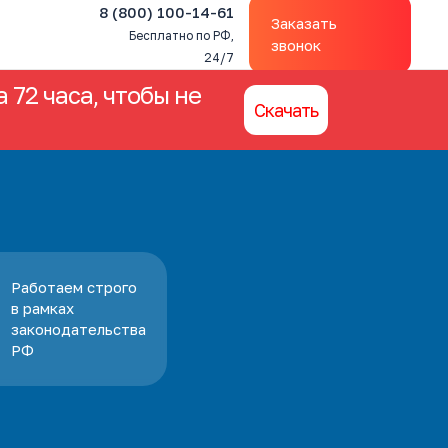
8 (800) 100-14-61
Заказать
Бесплатно по РФ,
звонок
24/7
 72 часа, чтобы не
Скачать
Работаем строго
в рамках
законодательства
РФ