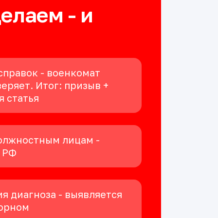
делаем - и
справок - военкомат
еряет. Итог: призыв +
я статья
олжностным лицам -
К РФ
я диагноза - выявляется
орном