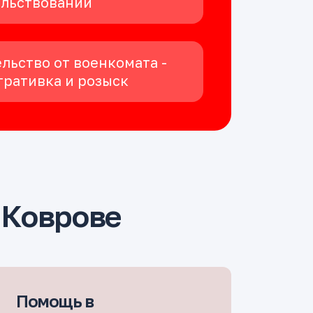
ельствовании
льство от военкомата -
ративка и розыск
 Коврове
Помощь в