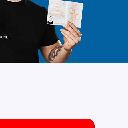
мочь!