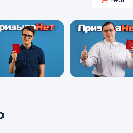
Кейсы
о