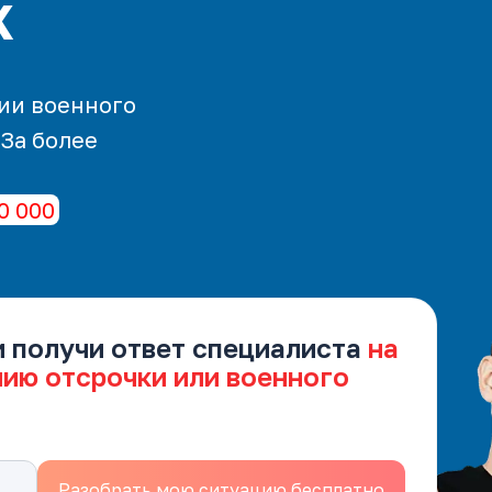
х
ии военного
 За более
0 000
и получи ответ специалиста
на
нию отсрочки или военного