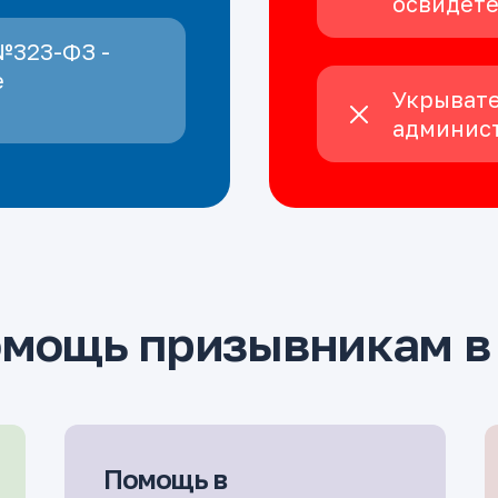
освидет
№323-ФЗ -
е
Укрывате
админист
омощь призывникам в
Помощь в