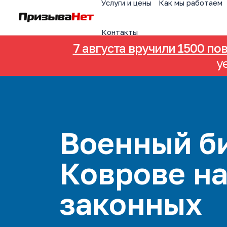
Услуги и цены
Как мы работаем
Контакты
7 августа вручили 1500 по
у
Военный би
Коврове н
законных