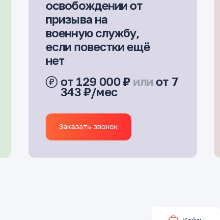
освобождении от
призыва на
военную службу,
если повестки ещё
нет
от 129 000 ₽
или
от 7
343 ₽/мес
Заказать звонок