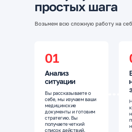
простых шага
Возьмем всю сложную работу на се
01
Анализ
ситуации
Вы рассказываете о
себе, мы изучаем ваши
Н
медицинские
к
документы и готовим
н
стратегию. Вы
п
получаете четкий
н
список действий.