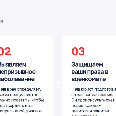
бя
02
03
Выявляем
Защищаем
непризывное
ваши права в
заболевание
военкомате
аш врач определяет,
Наш юрист подготови
аких специалистов
за вас все заявления.
ужно посетить, чтобы
Он проконсультирует
одтвердить ваш
перед каждым
епризывной диагноз.
визитом и защитит