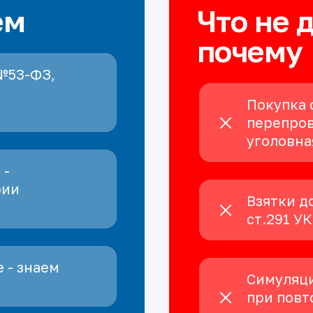
ем
Что не 
почему
№53-ФЗ,
Покупка 
перепров
уголовна
 -
рии
Взятки д
ст.291 У
 - знаем
Симуляци
при повт