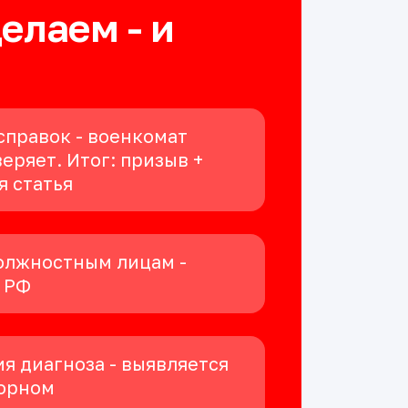
делаем - и
справок - военкомат
еряет. Итог: призыв +
я статья
олжностным лицам -
К РФ
я диагноза - выявляется
орном