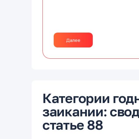
Далее
Категории год
заикании: свод
статье 88