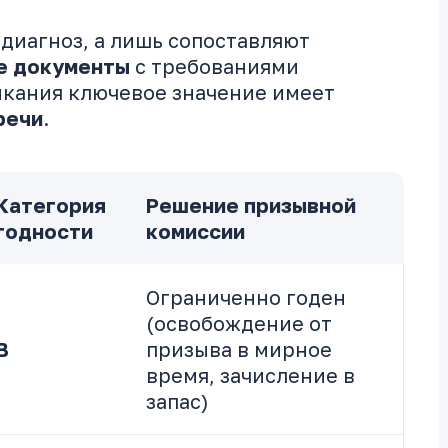
 диагноз, а лишь сопоставляют
е документы
с требованиями
аикания ключевое значение имеет
речи
.
Категория
Решение призывной
годности
комиссии
Ограниченно годен
(освобождение от
В
призыва в мирное
время, зачисление в
запас)