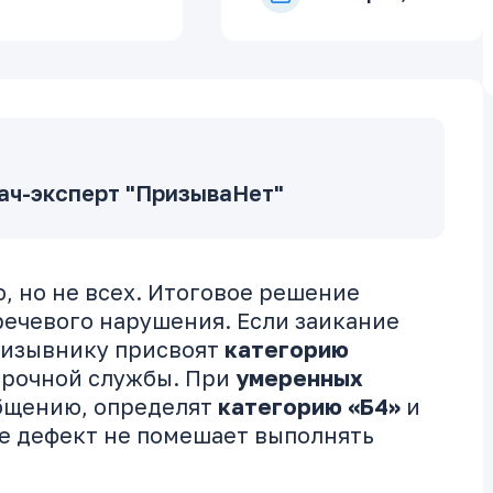
ач-эксперт "ПризываНет"
ю, но не всех. Итоговое решение
ечевого нарушения. Если заикание
ризывнику присвоят
категорию
срочной службы. При
умеренных
бщению, определят
категорию «Б4»
и
де дефект не помешает выполнять