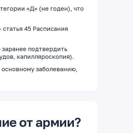
егории «Д» (не годен), что
 статья 45 Расписания
 заранее подтвердить
дов, капилляроскопия).
 основному заболеванию,
ние от армии?