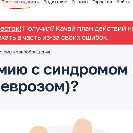
Тест на годность
Родителям
Отзывы
Гарантии
Кейсы
весток!
Получил? Качай план действий на
ехать в часть из-за своих ошибок!
стемы кровообращения
рмию с синдромом
неврозом)?