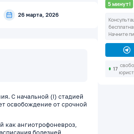
5 минут!
26 марта, 2026
свобо
17
юрист
я. С начальной (I) стадией
чает освобождение от срочной
ый как ангиотрофоневроз,
Расписания болезней