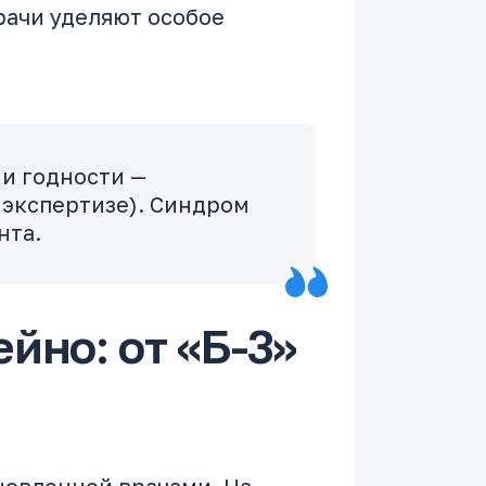
ачи уделяют особое
и годности —
 экспертизе). Синдром
нта.
йно: от «Б-3»