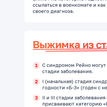
ссылаться в военкомате и ка
своего диагноза.
Выжимка из ст
С синдромом Рейно могут к
стадии заболевания.
I (начальная) стадия син
годности «Б-3» (годен с 
II и III стадии заболеван
присваивают категорию «В