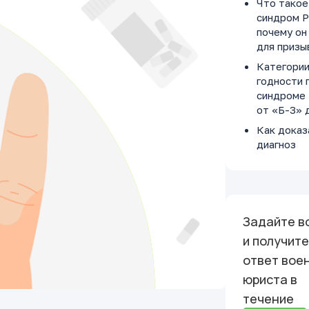
Что такое
синдром Р
почему он
для призы
Категори
годности 
синдроме 
от «Б-3» 
Как доказ
диагноз
«синдром
Рейно» в
военкомат
пошаговый
Задайте в
и получите
ответ вое
юриста в
течение