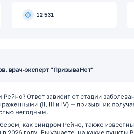
12 531
в, врач-эксперт "ПризываНет"
 Рейно? Ответ зависит от стадии заболевани
раженными (II, III и IV) — призывник полу
стью негодным.
зберем, как синдром Рейно, также известн
 в 2026 году. Вы узнаете, на какие пункты 